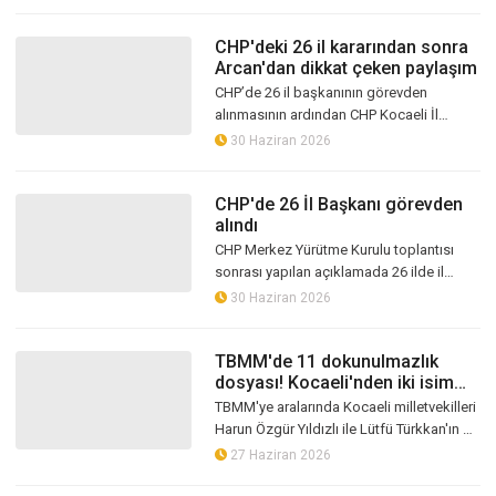
gidildi. Körfez İlçe Başkanı Yaprak Fi...
CHP'deki 26 il kararından sonra
Arcan'dan dikkat çeken paylaşım
CHP’de 26 il başkanının görevden
alınmasının ardından CHP Kocaeli İl
Başkanı Erdem Arcan yaptığı açıklamada,
30 Haziran 2026
“Tek hedefimiz milleti zorluklardan kurta...
CHP'de 26 İl Başkanı görevden
alındı
CHP Merkez Yürütme Kurulu toplantısı
sonrası yapılan açıklamada 26 ilde il
başkanlıklarının görevden alındığı, 7 il
30 Haziran 2026
başkanının ise ihraç talebiyle dis...
TBMM'de 11 dokunulmazlık
dosyası! Kocaeli'nden iki isim
listede
TBMM'ye aralarında Kocaeli milletvekilleri
Harun Özgür Yıldızlı ile Lütfü Türkkan'ın da
bulunduğu 10 milletvekiline ait toplam 11
27 Haziran 2026
dokunulmazlık dosyas...