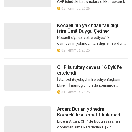
CHP içindeki tartışmalara dikkat çekerek
İl Başkanı Erdem Arcan’a yönelik “Oscar
02 Temmuz 2026
yolunda başarılar diliyoruz”...
Kocaeli'nin yakından tanıdığı
isim Ümit Duygu Çetiner
gözaltında!
Kocaeli siyaset ve belediyecilik
camiasının yakından tanıdığı isimlerden
biri olan, İzmit Belediyesi'ndeki
02 Temmuz 2026
görevinden emekli ayrıldıktan sonra
Muğla’n...
CHP kurultay davası 16 Eylül'e
ertelendi
İstanbul Büyükşehir Belediye Başkanı
Ekrem İmamoğlu'nun da içerisinde
bulunduğu tutuksuz 12 sanığın ‘seçim
01 Temmuz 2026
kanununa muhalefet' suçundan
yargılandığı...
Arcan: Butlan yönetimi
Kocaeli’de alternatif bulamadı
Erdem Arcan, CHP’de bugün yaşanan
görevden alma kararlarına ilişkin