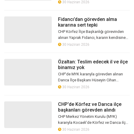
açıklamalarda bulundu. Arcan, butlan
30 Haziran 2026
kararı sonrası oluşan yönetimin
Kocaeli’de ka...
Fidancı’dan görevden alma
kararına sert tepki
CHP Körfez İlçe Başkanlığı görevinden
alınan Yaprak Fidancı, kararın kendisine
resmi olarak bildirilmediğini belirterek,
30 Haziran 2026
seçilmiş iradeye müdahale edi...
Özaltan: Teslim edecek il ve ilçe
binamız yok
CHP’de MYK kararıyla görevden alınan
Darıca İlçe Başkanı Hüseyin Cihan
Özaltan, parti içi sürece tepki gösterdi.
30 Haziran 2026
Kararın örgüte doğrudan bildirilmesi...
CHP'de Körfez ve Darıca ilçe
başkanları görevden alındı
CHP Merkez Yönetim Kurulu (MYK)
kararıyla Kocaeli’de Körfez ve Darıca ilçe
başkanlıklarında görev değişikliğine
30 Haziran 2026