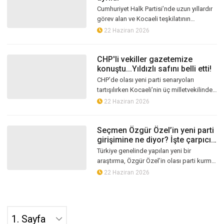
Cumhuriyet Halk Partisi’nde uzun yıllardır
görev alan ve Kocaeli teşkilatının
yakından tanıdığı isimlerden Zihni Tosun,
22 Haziran 2026
partisinden istifa ettiğini du...
CHP'li vekiller gazetemize
konuştu...Yıldızlı safını belli etti!
CHP’de olası yeni parti senaryoları
tartışılırken Kocaeli’nin üç milletvekilinden
gazetemize dikkat çeken açıklamalar
22 Haziran 2026
geldi. Nail Çiler ve Muhip Kanko...
Seçmen Özgür Özel’in yeni parti
girişimine ne diyor? İşte çarpıcı
anket sonuçları!
Türkiye genelinde yapılan yeni bir
araştırma, Özgür Özel’in olası parti kurma
fikrine toplumun ikiye bölündüğünü
22 Haziran 2026
ortaya koydu. Seçmenin yüzde 46,8’i b...