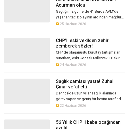
Acurman oldu
Geçtiğimiz günlerde 41 Burda AVM'de
yaşanan taciz olayının ardından mağdur
Nurbanu Durmaz, B.D'nin avukatlığını
25 Haziran 2026
üstlenen ünlü avukat Anıl Acurman'a te...
CHP’li eski vekilden zehir
zemberek sözler!
CHP’de olağanüstü kurultay tartışmaları
sürerken, eski Kocaeli Milletvekili Bekir
Yurdagül’den dikkat çeken bir çıkış geldi.
24 Haziran 2026
Yurdagül, sosyal medya he...
Sağlık camiası yasta! Zuhal
Çınar vefat etti
Derince’de uzun yıllar sağlık alanında
görev yapan ve geniş bir kesim tarafından
“Zuhal Ebe” olarak tanınan Zuhal Çınar’ın
22 Haziran 2026
vefatı, ilçede derin üzüntü...
56 Yıllık CHP'li baba ocağından
ayrıldı