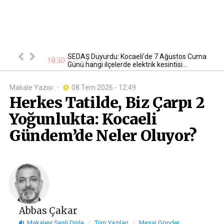
tan otomobil
SEDAŞ Duyurdu: Kocaeli’de 7 Ağustos Cuma
17
18:30
Günü hangi ilçelerde elektrik kesintisi...
Makale Yazısı
-
08 Tem 2026 - 12:49
Herkes Tatilde, Biz Çarpı 2
Yoğunlukta: Kocaeli
Gündem’de Neler Oluyor?
Abbas Çakar
Makaleyi
Sesli
Dinle
Tüm Yazıları
Mesaj Gönder