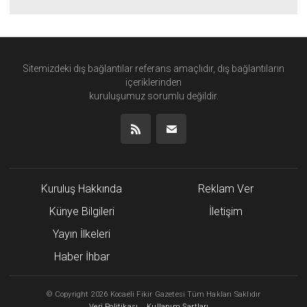
Sitemizdeki dış bağlantılar referans amaçlıdır, dış bağlantıların
içeriklerinden
kuruluşumuz
sorumlu değildir.
Kuruluş Hakkında
Reklam Ver
Künye Bilgileri
İletişim
Yayın İlkeleri
Haber İhbar
©
Copyright
2026 Kocaeli Fikir Gazetesi Tüm Hakları Saklıdır
Veri Politikası
Kullanım Şartları