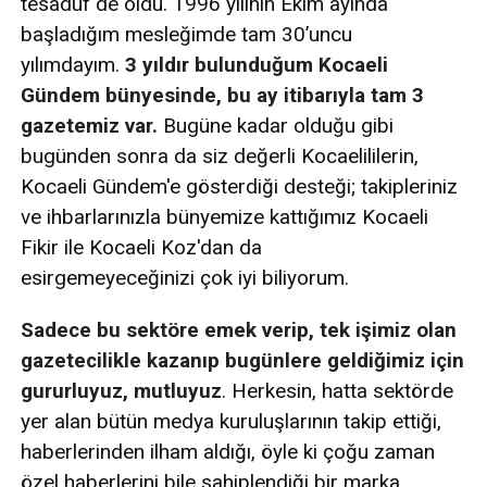
tesadüf de oldu. 1996 yılının Ekim ayında
başladığım mesleğimde tam 30’uncu
yılımdayım.
3 yıldır bulunduğum Kocaeli
Gündem bünyesinde, bu ay itibarıyla tam 3
gazetemiz var.
Bugüne kadar olduğu gibi
bugünden sonra da siz değerli Kocaelililerin,
Kocaeli Gündem'e gösterdiği desteği; takipleriniz
ve ihbarlarınızla bünyemize kattığımız Kocaeli
Fikir ile Kocaeli Koz'dan da
esirgemeyeceğinizi çok iyi biliyorum.
Sadece bu sektöre emek verip, tek işimiz olan
gazetecilikle kazanıp bugünlere geldiğimiz için
gururluyuz, mutluyuz
. Herkesin, hatta sektörde
yer alan bütün medya kuruluşlarının takip ettiği,
haberlerinden ilham aldığı, öyle ki çoğu zaman
özel haberlerini bile sahiplendiği bir marka