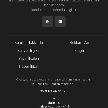
Sitemizdeki dış bağlantılar referans amaçlıdır, dış bağlantıların
içeriklerinden
kuruluşumuz
sorumlu değildir.
Kuruluş Hakkında
Reklam Ver
Künye Bilgileri
İletişim
Yayın İlkeleri
Haber İhbar
©
Copyright
2026 Kocaeli Fikir Gazetesi Tüm Hakları Saklıdır
Veri Politikası
Kullanım Şartları
(
)
+90
533
722 54 17
daktilo
haber yazılımı -
v1.9