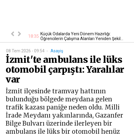
niği! Yasak
Küçük Odalarda Yeni Dönem Hazırlığı:
18:35
18
Öğrencilerin Çalışma Alanları Yeniden Şekil...
08 Tem 2026 - 09:54
-
Asayiş
İzmit'te ambulans ile lüks
otomobil çarpıştı: Yaralılar
var
İzmit ilçesinde tramvay hattının
bulunduğu bölgede meydana gelen
trafik kazası paniğe neden oldu. Milli
İrade Meydanı yakınlarında, Gazanfer
Bilge Bulvarı üzerinde ilerleyen bir
ambulans ile lüks bir otomobil henüz