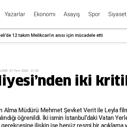
Yazarlar
Ekonomi
Asayiş
Spor
Siyaset
li’de 12 takım Melikcan’ın anısı için mücadele etti
LEME
:
07 Tem 2026 - 21:20
iyesi’nden iki kriti
ın Alma Müdürü Mehmet Şevket Verit ile Leyla filmi
lındığı öğrenildi. İki ismin İstanbul’daki Vatan Y
gerekçesine ilişkin ise henüz resmi bir açıklama ya