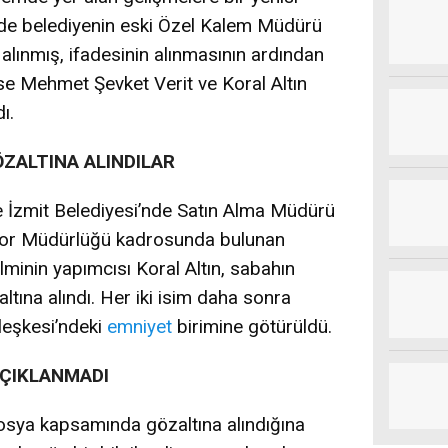
rde belediyenin eski Özel Kalem Müdürü
alınmış, ifadesinin alınmasının ardından
ise Mehmet Şevket Verit ve Koral Altın
ı.
ZALTINA ALINDILAR
te İzmit Belediyesi’nde Satın Alma Müdürü
por Müdürlüğü kadrosunda bulunan
lminin yapımcısı Koral Altın, sabahın
ltına alındı. Her iki isim daha sonra
leşkesi’ndeki
emniyet
birimine götürüldü.
ÇIKLANMADI
osya kapsamında gözaltına alındığına