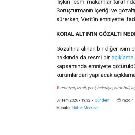
ilişkin resmi makamlar tarafınd
Soruşturmanın içeriği ve gözaltı i
sürerken, Verit’in emniyette ifad
KORAL ALTIN'IN GÖZALTI NE
Gözaltına alınan bir diğer isim o
hakkında da resmi bir
açıklama
kapsamında emniyete götürüldüğü
kurumlardan yapılacak açıklamal
#
emniyet
,
izmit
,
yeni
,
belediye
,
istanbul
,
aç
07 Tem 2026 - 19:32
-
Gündem
Yazdır
Muhabir
Haber Merkezi