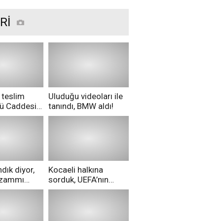
Rİ
 teslim
Uluduğu videoları ile
nü Caddesi
tanındı, BMW aldı!
ü!
dık diyor,
Kocaeli halkına
i zammı
sorduk, UEFA’nın
ri aldılar!
Merih Demiral kararı
hakkında ne
düşünüyorsunuz?