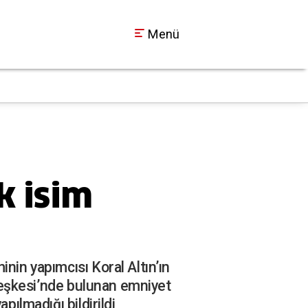
Menü
Kandıra’ya adeta akı
11:01
k isim
nin yapımcısı Koral Altın’ın
erleşkesi’nde bulunan emniyet
pılmadığı bildirildi