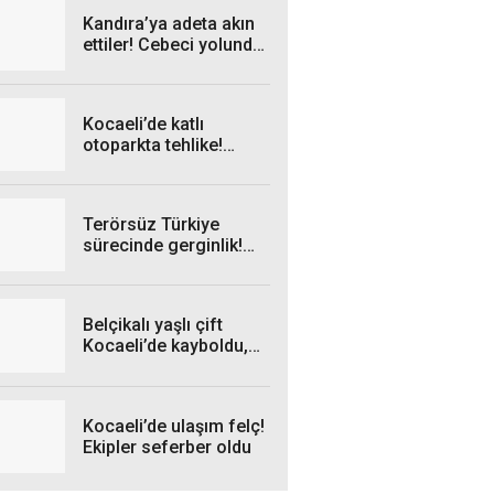
Kandıra’ya adeta akın
ettiler! Cebeci yolunda
araç kuyrukları oluştu
Kocaeli’de katlı
otoparkta tehlike!
Yoldan geçenlerin
üzerine şişe atılıyor
Terörsüz Türkiye
sürecinde gerginlik!
Kavga çıkınca oturuma
ara verdiler
Belçikalı yaşlı çift
Kocaeli’de kayboldu,
imdatlarına ekipler
koştu
Kocaeli’de ulaşım felç!
Ekipler seferber oldu