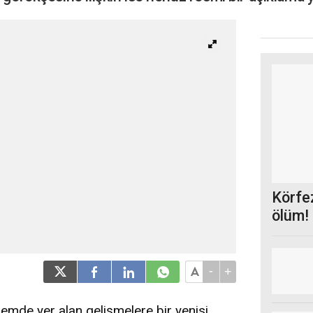
Körfez
ölüm! 
-
+
emde yer alan gelişmelere bir yenisi