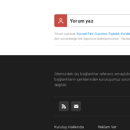
Yorum yazarak
Kocaeli Fikir Gazetesi Topluluk Kuralla
tüm sorumluluğu tek başınıza üstleniyorsunuz. Yazılan
Sitemizdeki dış bağlantılar referans amaçlıdır
bağlantıların içeriklerinden
kuruluşumuz
soru
değildir.
Kuruluş Hakkında
Reklam Ver