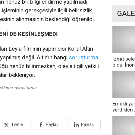
an henüz bir bilgilendirme yapılmadı.
şleminin gerekçesiyle ilgili belirsizlik
GALE
esinin alınmasının beklendiği öğrenildi.
DENİ DE KESİNLEŞMEDİ
lan Leyla filminin yapımcısı Koral Altın
yapılmış değil. Altın’ın hangi
soruşturma
İzmit sele
oldu! İnö
 henüz bilinmezken, olayla ilgili yetkili
göle dönd
ar bekleniyor.
ıklama
,
soruşturma
Emekli yan
verdikler
pazarda ge
Twitle
Paylaş
Paylaş