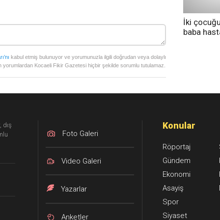
İki çocuğ
baba has
tedavi altı
rı’nı
kabul etmiş bulunuyor ve yorumunuzla ilgili doğrudan veya dolaylı
 yorumlardan Kocaeli Fikir Gazetesi hiçbir şekilde sorumlu tutulamaz.
Konular
, dış
Foto Galeri
mlu
Röportaj
Gündem
Video Galeri
Ekonomi
Asayiş
Yazarlar
Spor
Siyaset
Anketler