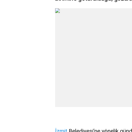
İzmit
Belediyesi’ne yönelik günd