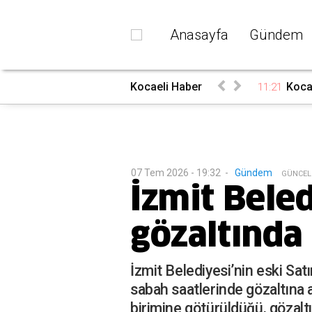
Anasayfa
Gündem
efat etti
Kocaeli Haber
Kocae
11:21
07 Tem 2026 - 19:32
-
Gündem
G
ÜNCEL
İzmit Beled
gözaltında
İzmit Belediyesi’nin eski Sat
sabah saatlerinde gözaltına a
birimine götürüldüğü, gözaltı 