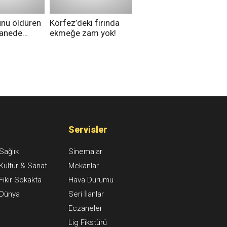
unu öldüren
Körfez’deki fırında
tanede
ekmeğe zam yok!
na alındı
Servisler
Sağlık
Sinemalar
Kültür & Sanat
Mekanlar
Fikir Sokakta
Hava Durumu
Dünya
Seri İlanlar
Eczaneler
Lig Fikstürü