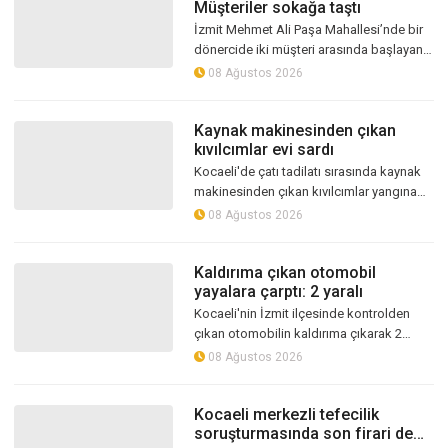
Müşteriler sokağa taştı
İzmit Mehmet Ali Paşa Mahallesi’nde bir
dönercide iki müşteri arasında başlayan
tartışma kısa sürede kavgaya dönüştü.
08 Ağustos 2026
Tarafların birbirine saldırması...
Kaynak makinesinden çıkan
kıvılcımlar evi sardı
Kocaeli'de çatı tadilatı sırasında kaynak
makinesinden çıkan kıvılcımlar yangına
neden oldu. Alevlerin sardığı çatı itfaiye
08 Ağustos 2026
ekiplerince söndürülürken,...
Kaldırıma çıkan otomobil
yayalara çarptı: 2 yaralı
Kocaeli'nin İzmit ilçesinde kontrolden
çıkan otomobilin kaldırıma çıkarak 2
yayaya çarpması sonucu 2 kişi yaralandı.
08 Ağustos 2026
Kaza anı güvenlik kamerasına yans...
Kocaeli merkezli tefecilik
soruşturmasında son firari de