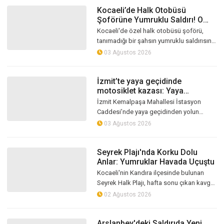
Kocaeli’de Halk Otobüsü
Şoförüne Yumruklu Saldırı! O
Anlar Kamerada
Kocaeli'de özel halk otobüsü şoförü,
tanımadığı bir şahsın yumruklu saldırısına
uğradı. Sürücünün tehdit edildiği, saldırıya
03 Ağustos 2026
uğradığı anlar araç içi k...
İzmit’te yaya geçidinde
motosiklet kazası: Yaya
yaralandı
İzmit Kemalpaşa Mahallesi İstasyon
Caddesi’nde yaya geçidinden yolun
karşısına geçmek isteyen kişiye
03 Ağustos 2026
motosiklet çarptı. Kazada yaralanan yaya,
sağlık...
Seyrek Plajı'nda Korku Dolu
Anlar: Yumruklar Havada Uçuştu
Kocaeli'nin Kandıra ilçesinde bulunan
Seyrek Halk Plajı, hafta sonu çıkan kavga
nedeniyle korku dolu anlara sahne oldu.
02 Ağustos 2026
İki grup arasında henüz bilinm...
Arslanbey'deki Saldırıda Yeni