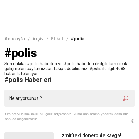
Anasayfa
/
Arşiv
/
Etiket
/
#polis
#polis
Son dakika #polis haberleri ve #polis haberleri ile ilgili tüm sıcak
gelişmeleri sayfamızdan takip edebilirsiniz. #polis ile ilgili 4088
haber listeleniyor.
#polis Haberleri
Site arşivi içinde belirli bir içerik arıyorsanız, yukarıdan arama yaparak daha hızlı
sonuca ulaşabilirsiniz
İzmit’teki dönercide kavga!