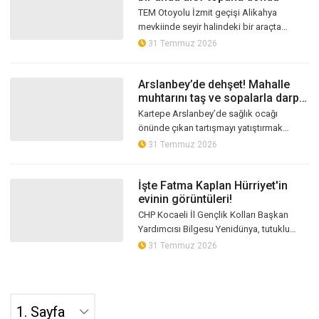
TEM Otoyolu İzmit geçişi Alikahya
mevkiinde seyir halindeki bir araçta
yangın çıktı. Dumanları fark ederek aracını
31 Temmuz 2026
durduran sürücü, alevlerin yükselme...
Arslanbey’de dehşet! Mahalle
muhtarını taş ve sopalarla darp
ettiler
Kartepe Arslanbey’de sağlık ocağı
önünde çıkan tartışmayı yatıştırmak
isteyen Mahalle Muhtarı Hüseyin Açıkgöz,
31 Temmuz 2026
iddiaya göre taş ve sopalarla saldırıya...
İşte Fatma Kaplan Hürriyet'in
evinin görüntüleri!
CHP Kocaeli İl Gençlik Kolları Başkan
Yardımcısı Bilgesu Yenidünya, tutuklu
İzmit Belediye Başkanı Fatma Kaplan
31 Temmuz 2026
Hürriyet’in gözaltına alındığı aile ev...