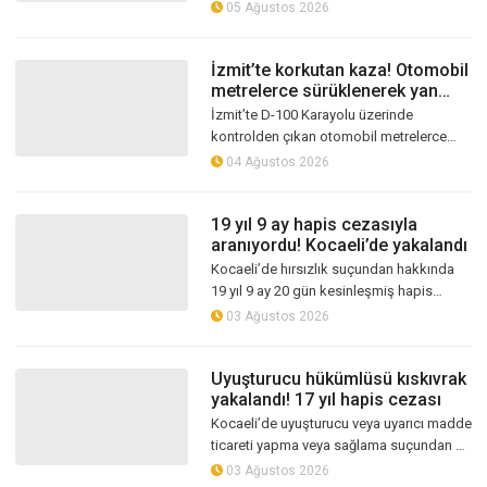
araçlar kullanılamaz hale geldi. Büyük
05 Ağustos 2026
hasarın meydana geldiği kazada sürü...
İzmit’te korkutan kaza! Otomobil
metrelerce sürüklenerek yan
yattı
İzmit’te D-100 Karayolu üzerinde
kontrolden çıkan otomobil metrelerce
sürüklendikten sonra yan yattı. Kazada
04 Ağustos 2026
araçta mahsur kalan sürücü, çevredeki
vat...
19 yıl 9 ay hapis cezasıyla
aranıyordu! Kocaeli’de yakalandı
Kocaeli’de hırsızlık suçundan hakkında
19 yıl 9 ay 20 gün kesinleşmiş hapis
cezası bulunan G.Y. (26), polis ekiplerinin
03 Ağustos 2026
düzenlediği operasyonla yakala...
Uyuşturucu hükümlüsü kıskıvrak
yakalandı! 17 yıl hapis cezası
Kocaeli’de uyuşturucu veya uyarıcı madde
ticareti yapma veya sağlama suçundan 17
yıl 2 ay 20 gün kesinleşmiş hapis cezası
03 Ağustos 2026