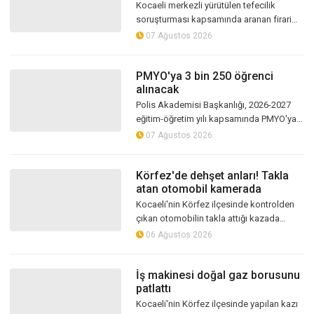
yakalandı
Kocaeli merkezli yürütülen tefecilik
soruşturması kapsamında aranan firari
şüphelilerden Recep Yaşar, polis
07 Ağustos 2026
ekiplerinin çalışması sonucu Bodrum’da
yak...
PMYO'ya 3 bin 250 öğrenci
alınacak
Polis Akademisi Başkanlığı, 2026-2027
eğitim-öğretim yılı kapsamında PMYO'ya
toplam 3 bin 250 öğrenci alımı yapacağını
07 Ağustos 2026
duyurdu. Başvurular 7-13 Ağusto...
Körfez'de dehşet anları! Takla
atan otomobil kamerada
Kocaeli'nin Körfez ilçesinde kontrolden
çıkan otomobilin takla attığı kazada
sürücü yaralandı. Karşı yönden gelen
06 Ağustos 2026
başka bir araç ise olası bir faciada...
İş makinesi doğal gaz borusunu
patlattı
Kocaeli'nin Körfez ilçesinde yapılan kazı