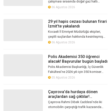
çalışması sırasında doğal gaz hattı
delindi. Mahalleli büyük korku yaşarken,
06 Ağustos 2026
olaya ekipler müdahale etti
29 yıl hapis cezası bulunan firari
İzmit’te yakalandı
Kocaeli İl Emniyet Müdürlüğü ekipleri,
çeşitli suçlardan hakkında kesinleşmiş
uzun süreli hapis cezası bulunan firari
06 Ağustos 2026
hükümlüyü düzenlenen operasyonla...
Polis Akademisi 350 öğrenci
alacak! Başvurular bugün başladı
Polis Akademisi Başkanlığı, İç Güvenlik
Fakültesi'ne 2026 yılı için 350 komiser
yardımcısı adayı alımı yapacağını
05 Ağustos 2026
duyurdu. Başvurular e-Devlet üzerind...
Çayırova'da hurdaya dönen
araçlardan sağ çıktılar!
Sürücülerin burnu bile kanamadı
Çayırova Rahmi Dibek Caddesi'nde iki
otomobilin çarpıştığı trafik kazasında