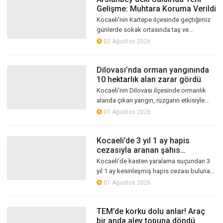
Gelişme: Muhtara Koruma Verildi
Kocaeli'nin Kartepe ilçesinde geçtiğimiz
günlerde sokak ortasında taş ve
sopalarla saldırıya uğrayarak ağır
02 Ağustos 2026
yaralanan Arslanbey Mahalle Muhtarı
Hüseyi...
Dilovası’nda orman yangınında
10 hektarlık alan zarar gördü
Kocaeli'nin Dilovası ilçesinde ormanlık
alanda çıkan yangın, rüzgarın etkisiyle
yaklaşık 10 hektarlık alana yayıldı.
01 Ağustos 2026
Helikopter destekli müdahaleyle k...
Kocaeli’de 3 yıl 1 ay hapis
cezasıyla aranan şahıs
yakalandı
Kocaeli’de kasten yaralama suçundan 3
yıl 1 ay kesinleşmiş hapis cezası bulunan
M.S., polis ekiplerinin düzenlediği
01 Ağustos 2026
operasyonla yakalandı. Hükümlü, çı...
TEM’de korku dolu anlar! Araç
bir anda alev topuna döndü