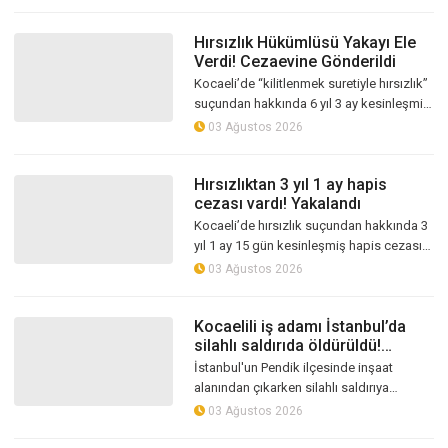
bulunan S.K. (28), polis eki...
Hırsızlık Hükümlüsü Yakayı Ele
Verdi! Cezaevine Gönderildi
Kocaeli’de “kilitlenmek suretiyle hırsızlık”
suçundan hakkında 6 yıl 3 ay kesinleşmiş
hapis cezası bulunan F.D., polis
03 Ağustos 2026
ekiplerinin çalışmasıyla yakala...
Hırsızlıktan 3 yıl 1 ay hapis
cezası vardı! Yakalandı
Kocaeli’de hırsızlık suçundan hakkında 3
yıl 1 ay 15 gün kesinleşmiş hapis cezası
bulunan A.T. (30), polis ekiplerinin
03 Ağustos 2026
düzenlediği operasyonla yakalan...
Kocaelili iş adamı İstanbul’da
silahlı saldırıda öldürüldü!
Cinayetin detayları ortaya çıktı
İstanbul'un Pendik ilçesinde inşaat
alanından çıkarken silahlı saldırıya
uğrayan iş adamı Ercan Ekşi hayatını
03 Ağustos 2026
kaybetti. Saldırı anı kameraya yansırken...