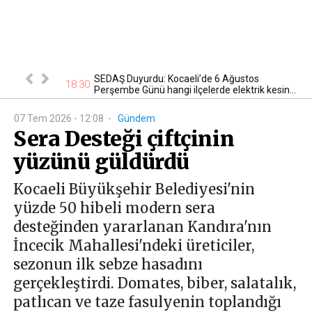
n kontrol
SEDAŞ Duyurdu: Kocaeli’de 6 Ağustos
18:30
22
Perşembe Günü hangi ilçelerde elektrik kesin...
07 Tem 2026 - 12:08
-
Gündem
Sera Desteği çiftçinin
yüzünü güldürdü
Kocaeli Büyükşehir Belediyesi'nin
yüzde 50 hibeli modern sera
desteğinden yararlanan Kandıra'nın
İncecik Mahallesi'ndeki üreticiler,
sezonun ilk sebze hasadını
gerçekleştirdi. Domates, biber, salatalık,
patlıcan ve taze fasulyenin toplandığı