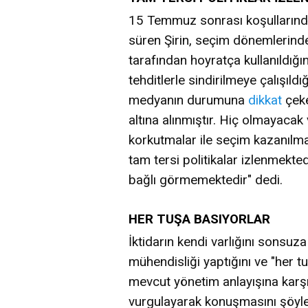
15 Temmuz sonrası koşullarında b
süren Şirin, seçim dönemlerinde 
tarafından hoyratça kullanıldığını
tehditlerle sindirilmeye çalışıldığ
medyanın durumuna
dikkat
çeke
altına alınmıştır. Hiç olmayacak
korkutmalar ile seçim kazanılma
tam tersi politikalar izlenmekted
bağlı görmemektedir" dedi.
HER TUŞA BASIYORLAR
İktidarın kendi varlığını sonsu
mühendisliği yaptığını ve "her t
mevcut yönetim anlayışına karşı
vurgulayarak konuşmasını şöyl