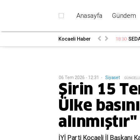
Anasayfa
Gündem
rada
Kocaeli Haber
SEDAŞ
18:30
06 Tem 2026 - 12:31
-
Siyaset
G
ÜNCELL
Şirin 15 T
Ülke basını
alınmıştır"
İYİ Parti Kocaeli İl Başkanı 