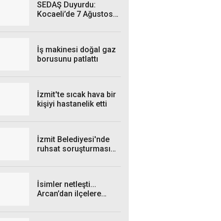
SEDAŞ Duyurdu:
Kocaeli’de 7 Ağustos
Cuma Günü hangi
ilçelerde elektrik
kesintisi yaşanacak?
İş makinesi doğal gaz
borusunu patlattı
İzmit'te sıcak hava bir
kişiyi hastanelik etti
İzmit Belediyesi'nde
ruhsat soruşturması
genişliyor: 4 iş insanı
gözaltında!
İsimler netleşti...
Arcan’dan ilçelere
talimat! "Yetki
belgelerini bekliyoruz”