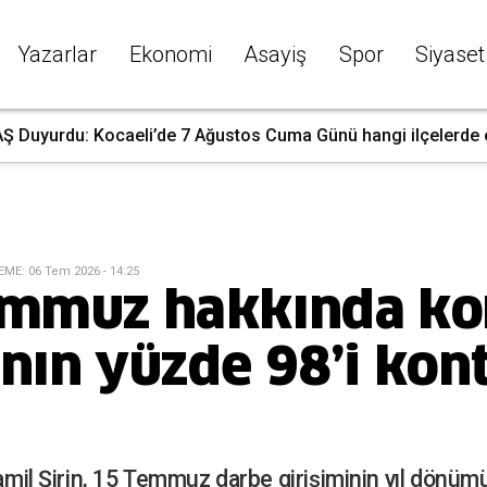
Yazarlar
Ekonomi
Asayiş
Spor
Siyaset
 Duyurdu: Kocaeli’de 7 Ağustos Cuma Günü hangi ilçelerde ele
EME
:
06 Tem 2026 - 14:25
emmuz hakkında ko
nın yüzde 98’i kont
Kamil Şirin, 15 Temmuz darbe girişiminin yıl dönümü 