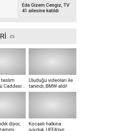
Eda Gizem Cengiz, TV
41 ailesine katıldı
Rİ
 teslim
Uluduğu videoları ile
nü Caddesi
tanındı, BMW aldı!
ü!
dık diyor,
Kocaeli halkına
i zammı
sorduk, UEFA’nın