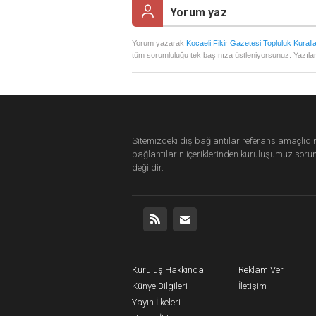
Yorum yazarak
Kocaeli Fikir Gazetesi Topluluk Kuralla
tüm sorumluluğu tek başınıza üstleniyorsunuz. Yazılan
Sitemizdeki dış bağlantılar referans amaçlıdır
bağlantıların içeriklerinden
kuruluşumuz
soru
değildir.
Kuruluş Hakkında
Reklam Ver
Künye Bilgileri
İletişim
Yayın İlkeleri