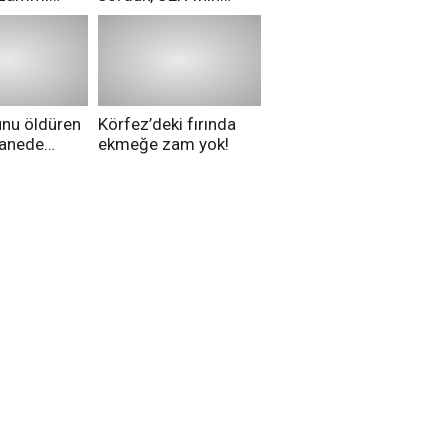
ri aldılar!
Merih Demiral kararı
hakkında ne
düşünüyorsunuz?
unu öldüren
Körfez’deki fırında
tanede
ekmeğe zam yok!
na alındı