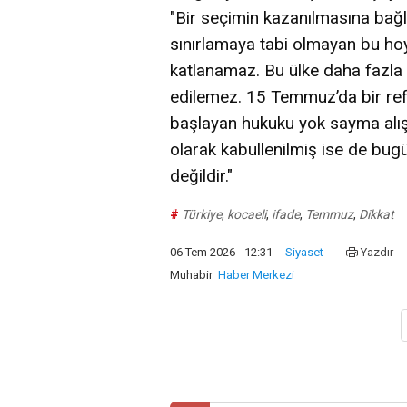
"Bir seçimin kazanılmasına bağl
sınırlamaya tabi olmayan bu hoy
katlanamaz. Bu ülke daha fazla h
edilemez. 15 Temmuz’da bir ref
başlayan hukuku yok sayma alış
olarak kabullenilmiş ise de bugü
değildir."
#
Türkiye
,
kocaeli
,
ifade
,
Temmuz
,
Dikkat
06 Tem 2026 - 12:31
-
Siyaset
Yazdır
Muhabir
Haber Merkezi