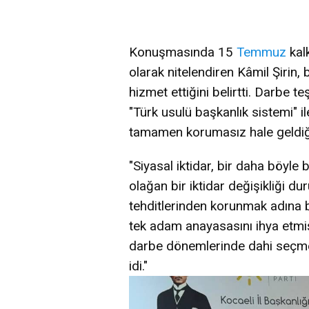
Konuşmasında 15
Temmuz
kalk
olarak nitelendiren Kâmil Şirin,
hizmet ettiğini belirtti. Darbe 
"Türk usulü başkanlık sistemi" i
tamamen korumasız hale geldiğini
"Siyasal iktidar, bir daha böy
olağan bir iktidar değişikliği d
tehditlerinden korunmak adına
tek adam anayasasını ihya etmiş
darbe dönemlerinde dahi seçme
idi."