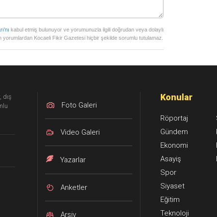
rı’nı
kabul etmiş bulunuyor ve yorumunuzla ilgili doğrudan veya dolaylı
 yorumlardan Kocaeli Fikir Gazetesi hiçbir şekilde sorumlu tutulamaz.
Konular
, dış
Foto Galeri
mlu
Röportaj
Gündem
Video Galeri
Ekonomi
Asayiş
Yazarlar
Spor
Siyaset
Anketler
Eğitim
Teknoloji
Arşiv