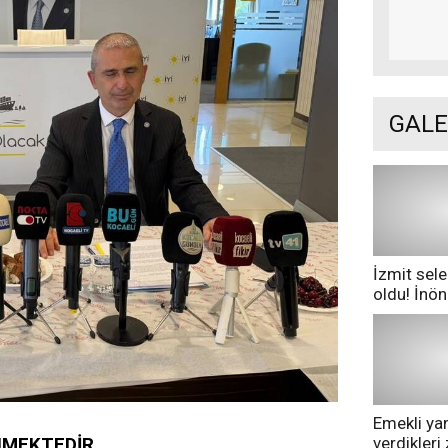
GALE
İzmit sele
oldu! İnö
göle dönd
Emekli yan
verdikler
ENMEKTEDİR