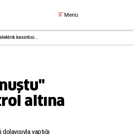
Menü
ktrik kesintisi...
İş makinesi doğal g
17:36
nuştu"
rol altına
dolayısıyla yaptığı