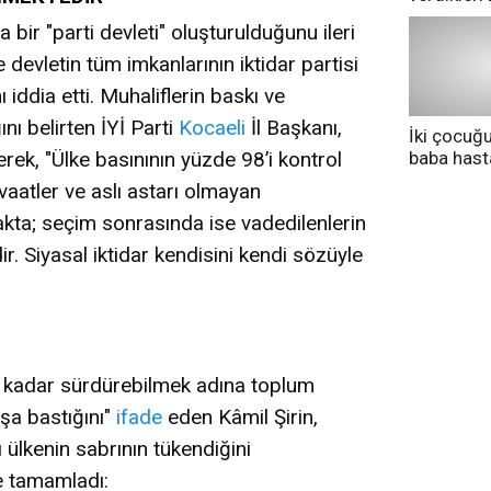
pazarda ge
ir "parti devleti" oluşturulduğunu ileri
devletin tüm imkanlarının iktidar partisi
 iddia etti. Muhaliflerin baskı ve
ını belirten İYİ Parti
Kocaeli
İl Başkanı,
İki çocuğ
rek, "Ülke basınının yüzde 98’i kontrol
baba has
tedavi altı
 vaatler ve aslı astarı olmayan
kta; seçim sonrasında ise vadedilenlerin
ir. Siyasal iktidar kendisini kendi sözüyle
za kadar sürdürebilmek adına toplum
uşa bastığını"
ifade
eden Kâmil Şirin,
 ülkenin sabrının tükendiğini
e tamamladı: