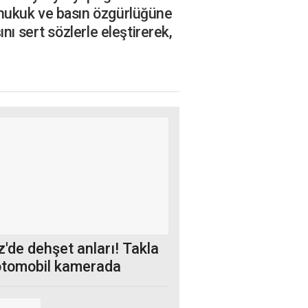
 hukuk ve basın özgürlüğüne
nı sert sözlerle eleştirerek,
'de dehşet anları! Takla
otomobil kamerada