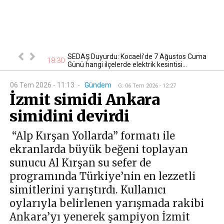
tan otomobil
SEDAŞ Duyurdu: Kocaeli’de 7 Ağustos Cuma
17
18:30
Günü hangi ilçelerde elektrik kesintisi...
06 Tem 2026 - 11:13
-
Gündem
G
:
06 Tem 2026 - 12:27
İzmit simidi Ankara
simidini devirdi
“Alp Kırşan Yollarda” formatı ile
ekranlarda büyük beğeni toplayan
sunucu Al Kırşan su sefer de
programında Türkiye’nin en lezzetli
simitlerini yarıştırdı. Kullanıcı
oylarıyla belirlenen yarışmada rakibi
Ankara’yı yenerek şampiyon İzmit