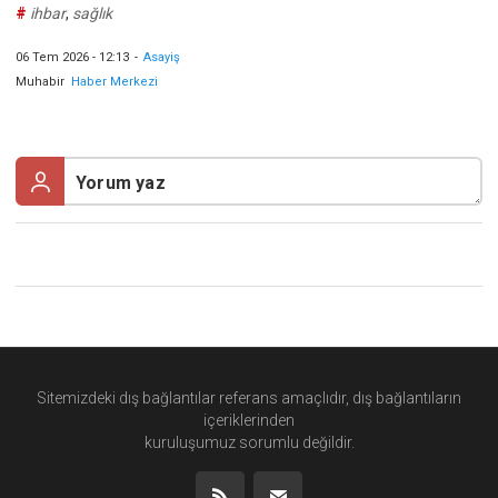
#
ihbar
,
sağlık
06 Tem 2026 - 12:13
-
Asayiş
Muhabir
Haber Merkezi
Sitemizdeki dış bağlantılar referans amaçlıdır, dış bağlantıların
içeriklerinden
kuruluşumuz
sorumlu değildir.