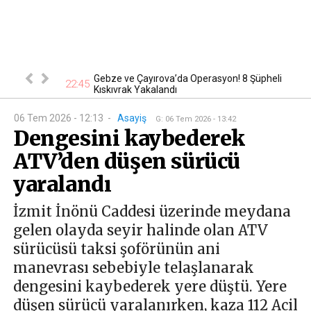
nsever hayatını
Gebze ve Çayırova’da Operasyon! 8 Şüpheli
22:45
19
Kıskıvrak Yakalandı
06 Tem 2026 - 12:13
-
Asayiş
G
:
06 Tem 2026 - 13:42
Dengesini kaybederek
ATV’den düşen sürücü
yaralandı
İzmit İnönü Caddesi üzerinde meydana
gelen olayda seyir halinde olan ATV
sürücüsü taksi şoförünün ani
manevrası sebebiyle telaşlanarak
dengesini kaybederek yere düştü. Yere
düşen sürücü yaralanırken, kaza 112 Acil