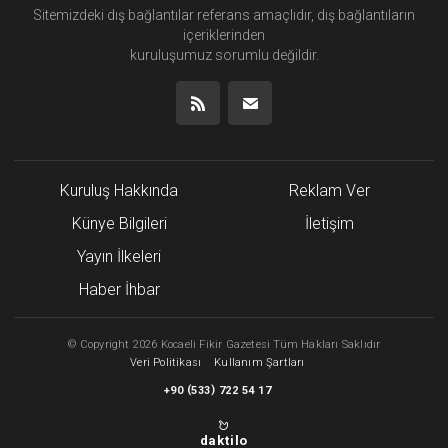
Sitemizdeki dış bağlantılar referans amaçlıdır, dış bağlantıların
içeriklerinden
kuruluşumuz
sorumlu değildir.
Kuruluş Hakkında
Reklam Ver
Künye Bilgileri
İletişim
Yayın İlkeleri
Haber İhbar
©
Copyright
2026 Kocaeli Fikir Gazetesi Tüm Hakları Saklıdır
Veri Politikası
Kullanım Şartları
(
)
+90
533
722 54 17
daktilo