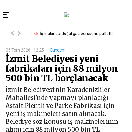
ğustos Cuma
17:36
17
İş makinesi doğal gaz borusunu patlattı
isi...
06 Tem 2026 - 12:25
-
Gündem
İzmit Belediyesi yeni
fabrikaları için 88 milyon
500 bin TL borçlanacak
İzmit Belediyesi'nin Karadenizliler
Mahallesi'nde yapmayı planladığı
Asfalt Plentli ve Parke Fabrikası için
yeni iş makineleri satın alınacak.
Belediye söz konusu iş makinelerinin
alımı için 88 milyon 500 bin TL