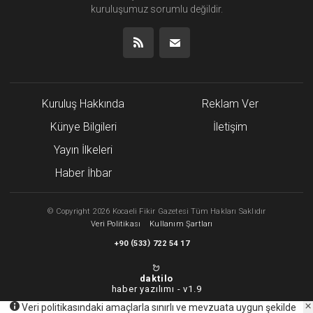
kuruluşumuz
sorumlu değildir.
Kuruluş Hakkında
Reklam Ver
Künye Bilgileri
İletişim
Yayın İlkeleri
Haber İhbar
©
Copyright
2026 Kocaeli Fikir Gazetesi Tüm Hakları Saklıdır
Veri Politikası
Kullanım Şartları
(
)
+90
533
722 54 17
daktilo
haber yazılımı -
v1.9
Veri politikasındaki amaçlarla sınırlı ve mevzuata uygun şekilde