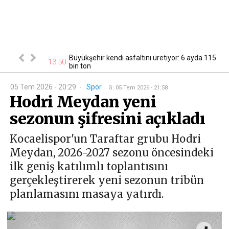
Büyükşehir kendi asfaltını üretiyor: 6 ayda 115
nema keyfi
13:50
13
bin ton
05 Tem 2026 - 20:29
-
Spor
G
:
05 Tem 2026 - 21:58
Hodri Meydan yeni
sezonun şifresini açıkladı
Kocaelispor'un Taraftar grubu Hodri
Meydan, 2026-2027 sezonu öncesindeki
ilk geniş katılımlı toplantısını
gerçekleştirerek yeni sezonun tribün
planlamasını masaya yatırdı.