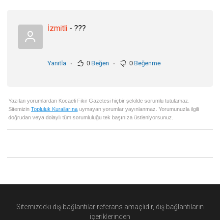
İzmitli
- ???
.
.
Yanıtla
0
Beğen
0
Beğenme
Yazılan yorumlardan Kocaeli Fikir Gazetesi hiçbir şekilde sorumlu tutulamaz.
Sitemizin
Topluluk Kurallarına
uymayan yorumlar yayınlanmaz. Yorumunuzla ilgili
doğrudan veya dolaylı tüm sorumluluğu tek başınıza üstleniyorsunuz.
Sitemizdeki dış bağlantılar referans amaçlıdır, dış bağlantıların
içeriklerinden