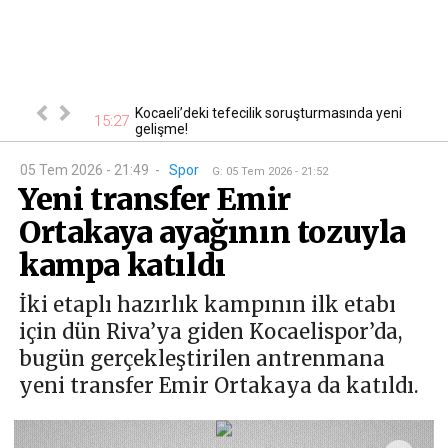
i şüpheli
Kocaeli’deki tefecilik soruşturmasında yeni
15:27
14
gelişme!
05 Tem 2026 - 21:49
-
Spor
G
:
05 Tem 2026 - 21:52
Yeni transfer Emir
Ortakaya ayağının tozuyla
kampa katıldı
İki etaplı hazırlık kampının ilk etabı
için dün Riva’ya giden Kocaelispor’da,
bugün gerçekleştirilen antrenmana
yeni transfer Emir Ortakaya da katıldı.