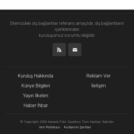
Sitemizdeki dış bağlantılar referans amaçlıdır, dış bağlantıların
içeriklerinden
kuruluşumuz
sorumlu değildir.
Kuruluş Hakkında
Reklam Ver
Künye Bilgileri
İletişim
Yayın İlkeleri
Haber İhbar
©
Copyright
2026 Kocaeli Fikir Gazetesi Tüm Hakları Saklıdır
Veri Politikası
Kullanım Şartları