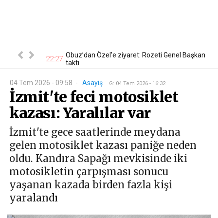
 En ucuzu 115
Obuz’dan Özel’e ziyaret: Rozeti Genel Başkan
22:27
18
taktı
04 Tem 2026 - 09:58
-
Asayiş
G
:
04 Tem 2026 - 16:32
İzmit'te feci motosiklet
kazası: Yaralılar var
İzmit'te gece saatlerinde meydana
gelen motosiklet kazası paniğe neden
oldu. Kandıra Sapağı mevkisinde iki
motosikletin çarpışması sonucu
yaşanan kazada birden fazla kişi
yaralandı