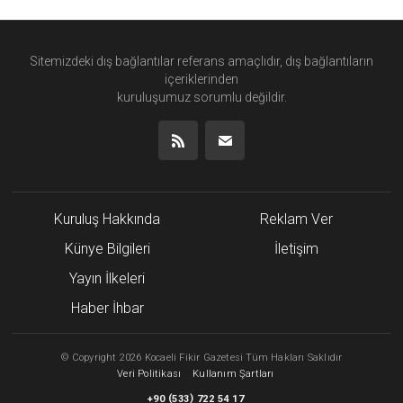
Sitemizdeki dış bağlantılar referans amaçlıdır, dış bağlantıların
içeriklerinden
kuruluşumuz
sorumlu değildir.
Kuruluş Hakkında
Reklam Ver
Künye Bilgileri
İletişim
Yayın İlkeleri
Haber İhbar
©
Copyright
2026 Kocaeli Fikir Gazetesi Tüm Hakları Saklıdır
Veri Politikası
Kullanım Şartları
(
)
+90
533
722 54 17