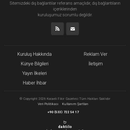
Sitemizdeki dış bağlantılar referans amaçlıdır, dış bağlantıların
içeriklerinden
kuruluşumuz
sorumlu değildir.
Kuruluş Hakkında
Reklam Ver
Künye Bilgileri
İletişim
Yayın İlkeleri
Haber İhbar
©
Copyright
2026 Kocaeli Fikir Gazetesi Tüm Hakları Saklıdır
Veri Politikası
Kullanım Şartları
(
)
+90
533
722 54 17
daktilo