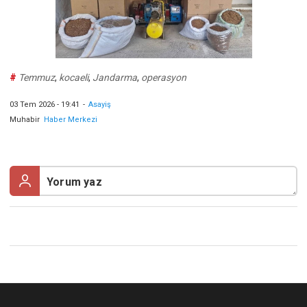
#
Temmuz
,
kocaeli
,
Jandarma
,
operasyon
03 Tem 2026 - 19:41
-
Asayiş
Muhabir
Haber Merkezi