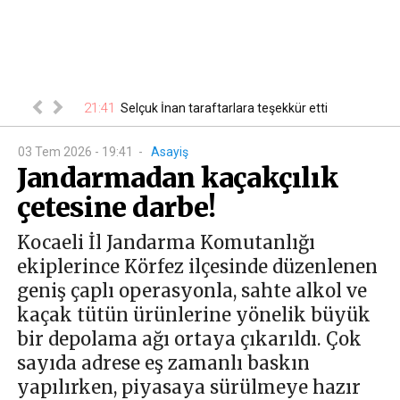
21:41
00
 belli oldu
Selçuk İnan taraftarlara teşekkür etti
03 Tem 2026 - 19:41
-
Asayiş
Jandarmadan kaçakçılık
çetesine darbe!
Kocaeli İl Jandarma Komutanlığı
ekiplerince Körfez ilçesinde düzenlenen
geniş çaplı operasyonla, sahte alkol ve
kaçak tütün ürünlerine yönelik büyük
bir depolama ağı ortaya çıkarıldı. Çok
sayıda adrese eş zamanlı baskın
yapılırken, piyasaya sürülmeye hazır