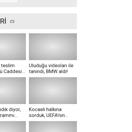
Rİ
 teslim
Uluduğu videoları ile
nü Caddesi
tanındı, BMW aldı!
ü!
dık diyor,
Kocaeli halkına
i zammı
sorduk, UEFA’nın
ri aldılar!
Merih Demiral kararı
hakkında ne