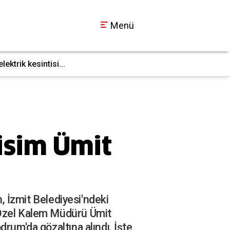
Menü
ktrik kesintisi...
İş makinesi doğal g
17:36
 isim Ümit
n, İzmit Belediyesi'ndeki
 Özel Kalem Müdürü Ümit
rum'da gözaltına alındı. İşte