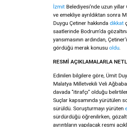
İzmit
Belediyesi'nde uzun yılla
ve emekliye ayrıldıktan sonra M
Duygu Çetiner hakkında
dikkat
ç
saatlerinde Bodrum'da gözaltına
yansımasının ardından, Çetiner'
gördüğü merak konusu
oldu
.
RESMİ AÇIKLAMALARLA NET
Edinilen bilgilere göre, Ümit Du
Malatya Milletvekili Veli Ağbaba 
davada "itirafçı" olduğu belirti
Suçlar kapsamında yürütülen so
sürüldü. Soruşturmayı yürüten
sürdürdüğü öğrenilirken, gözalt
ayrıntıların yapılacak resmi açı