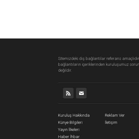
Sitemizdeki dış bağlantılar referans amaçlıdır
bağlantıların içeriklerinden
kuruluşumuz
soru
değildir.
Kuruluş Hakkında
Reklam Ver
Künye Bilgileri
İletişim
Yayın İlkeleri
Haber İhbar