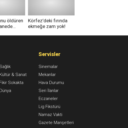
düşünüyorsunuz?
unu öldüren
Körfez’deki fırında
tanede
ekmeğe zam yok!
na alındı
Servisler
Sağlık
Sinemalar
Kültür & Sanat
Mekanlar
Fikir Sokakta
Hava Durumu
Dünya
Seri İlanlar
Eczaneler
Lig Fikstürü
Namaz Vakti
Gazete Manşetleri