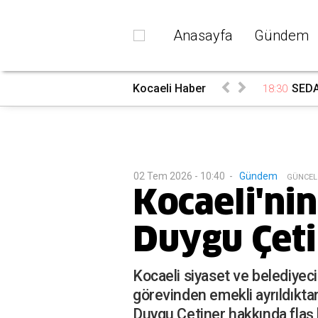
Anasayfa
Gündem
rada
Kocaeli Haber
SEDAŞ
18:30
02 Tem 2026 - 10:40
-
Gündem
G
ÜNCEL
Kocaeli'ni
Duygu Çeti
Kocaeli siyaset ve belediyecil
görevinden emekli ayrıldıkt
Duygu Çetiner hakkında flaş b