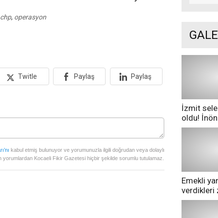
chp
,
operasyon
GALE
Twitle
Paylaş
Paylaş
İzmit sele
oldu! İnö
göle dönd
rı’nı
kabul etmiş bulunuyor ve yorumunuzla ilgili doğrudan veya dolaylı
 yorumlardan Kocaeli Fikir Gazetesi hiçbir şekilde sorumlu tutulamaz.
Emekli yan
verdikler
pazarda ge