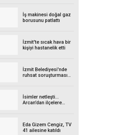
ilçelerde elektrik
kesintisi yaşanacak?
İş makinesi doğal gaz
borusunu patlattı
İzmit'te sıcak hava bir
kişiyi hastanelik etti
İzmit Belediyesi'nde
ruhsat soruşturması
genişliyor: 4 iş insanı
gözaltında!
İsimler netleşti...
Arcan’dan ilçelere
talimat! "Yetki
belgelerini bekliyoruz”
Eda Gizem Cengiz, TV
41 ailesine katıldı