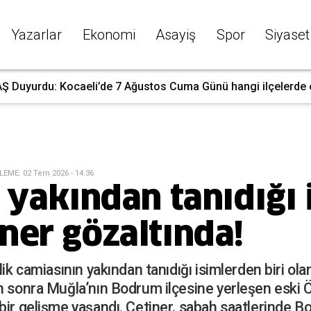
Yazarlar
Ekonomi
Asayiş
Spor
Siyaset
 Duyurdu: Kocaeli’de 7 Ağustos Cuma Günü hangi ilçelerde ele
LEME
:
02 Tem 2026 - 14:36
n yakından tanıdığı
ner gözaltında!
ik camiasının yakından tanıdığı isimlerden biri ola
an sonra Muğla’nın Bodrum ilçesine yerleşen eski
ir gelişme yaşandı. Çetiner, sabah saatlerinde Bod