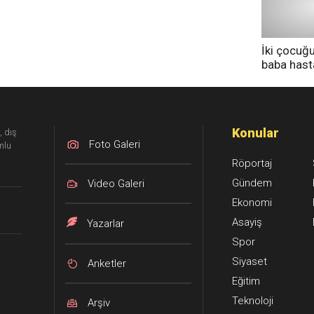
İki çocuğ
baba has
tedavi altı
Konular
, dış
Foto Galeri
mlu
Röportaj
Gündem
Video Galeri
Ekonomi
Asayiş
Yazarlar
Spor
Siyaset
Anketler
Eğitim
Teknoloji
Arşiv