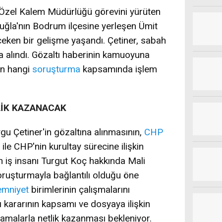
r Özel Kalem Müdürlüğü görevini yürüten
uğla'nın Bodrum ilçesine yerleşen Ümit
eken bir gelişme yaşandı. Çetiner, sabah
 alındı. Gözaltı haberinin kamuoyuna
in hangi
soruşturma
kapsamında işlem
LİK KAZANACAK
ygu Çetiner'in gözaltına alınmasının,
CHP
ile CHP'nin kurultay sürecine ilişkin
len iş insanı Turgut Koç hakkında Mali
ruşturmayla bağlantılı olduğu öne
emniyet
birimlerinin çalışmalarını
ı kararının kapsamı ve dosyaya ilişkin
klamalarla netlik kazanması bekleniyor.