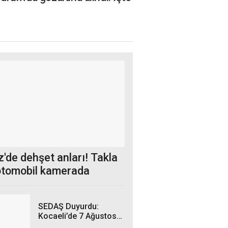
'de dehşet anları! Takla
otomobil kamerada
SEDAŞ Duyurdu:
Kocaeli’de 7 Ağustos
Cuma Günü hangi