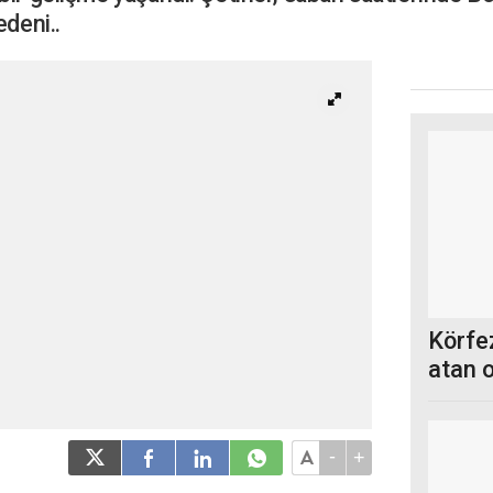
edeni..
Körfez
atan 
-
+