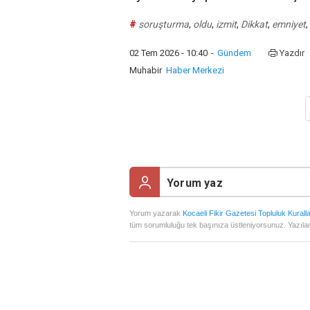
#
soruşturma
,
oldu
,
izmit
,
Dikkat
,
emniyet
,
02 Tem 2026 - 10:40
-
Gündem
Yazdır
Muhabir
Haber Merkezi
Yorum yazarak
Kocaeli Fikir Gazetesi Topluluk Kuralla
tüm sorumluluğu tek başınıza üstleniyorsunuz. Yazılan