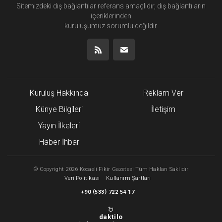
Sitemizdeki dış bağlantılar referans amaçlıdır, dış bağlantıların
içeriklerinden
kuruluşumuz
sorumlu değildir.
Kuruluş Hakkında
Reklam Ver
Künye Bilgileri
İletişim
Yayın İlkeleri
Haber İhbar
©
Copyright
2026 Kocaeli Fikir Gazetesi Tüm Hakları Saklıdır
Veri Politikası
Kullanım Şartları
(
)
+90
533
722 54 17
daktilo