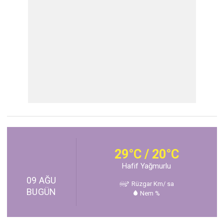
29°C / 20°C
Hafif Yağmurlu
09 AĞU
Rüzgar Km/ sa
BUGÜN
Nem %