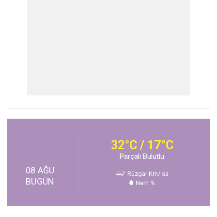
32°C / 17°C
Parçalı Bulutlu
08 AĞU
Rüzgar Km/ sa
BUGÜN
Nem %