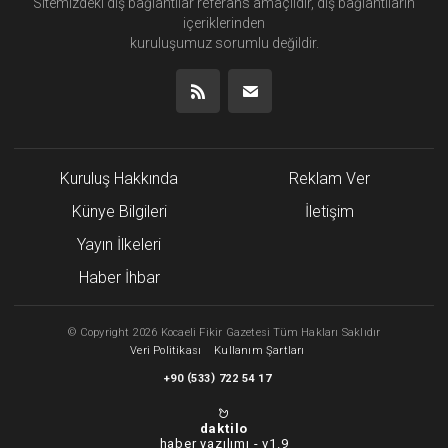
Sitemizdeki dış bağlantılar referans amaçlıdır, dış bağlantıların
içeriklerinden
kuruluşumuz
sorumlu değildir.
Kuruluş Hakkında
Reklam Ver
Künye Bilgileri
İletişim
Yayın İlkeleri
Haber İhbar
©
Copyright
2026 Kocaeli Fikir Gazetesi Tüm Hakları Saklıdır
Veri Politikası
Kullanım Şartları
(
)
+90
533
722 54 17
daktilo
haber yazılımı -
v1.9