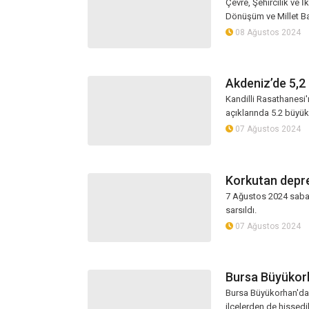
Çevre, Şehircilik ve 
Dönüşüm ve Millet Bah
08 Ağustos 2024
Akdeniz’de 5,
Kandilli Rasathanesi'
açıklarında 5.2 büyü
07 Ağustos 2024
Korkutan depre
7 Ağustos 2024 sabahı
sarsıldı.
07 Ağustos 2024
Bursa Büyükor
Bursa Büyükorhan'da
ilçelerden de hissedi