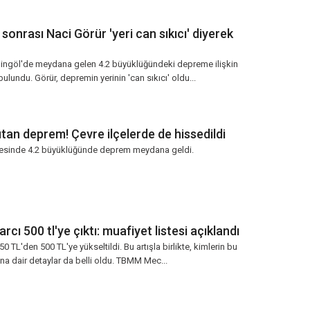
sonrası Naci Görür 'yeri can sıkıcı' diyerek
, Bingöl'de meydana gelen 4.2 büyüklüğündeki depreme ilişkin
lundu. Görür, depremin yerinin 'can sıkıcı' oldu...
tan deprem! Çevre ilçelerde de hissedildi
lçesinde 4.2 büyüklüğünde deprem meydana geldi.
harcı 500 tl'ye çıktı: muafiyet listesi açıklandı
150 TL'den 500 TL'ye yükseltildi. Bu artışla birlikte, kimlerin bu
a dair detaylar da belli oldu. TBMM Mec...