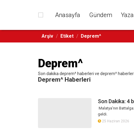
Anasayfa
Gündem
Yaza
Arşiv
/
Etiket
/
Deprem^
Deprem^
Son dakika deprem^ haberleri ve deprem^ haberleri ile
Deprem^ Haberleri
Son Dakika: 4
Malatya’nın Battalga
geldi.
25 Haziran 2026