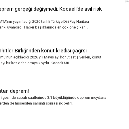
ya
prem gerçeği değişmedi: Kocaeli’de asıl risk
ımladığı 2026 tarihli Türkiye Diri Fay Haritası
kı uyandırdı. Haber başlıklarında en çok öne çıkan...
itler Birliği’nden konut kredisi çağrsı
umu’nun açıkladığı 2026 yılı Mayıs ayı konut satış verileri, konut
ayı bir kez daha ortaya koydu. Kocaeli Mü...
utan deprem!
ilçesinde sabah saatlerinde 3.1 büyüklüğünde deprem meydana
lerden de hissedilen sarsıntı sonrası ilk belirl...