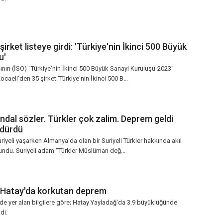
irket listeye girdi: 'Türkiye'nin İkinci 500 Büyük
u'
nın (İSO) "Türkiye'nin İkinci 500 Büyük Sanayi Kuruluşu-2023"
caeli'den 35 şirket 'Türkiye'nin İkinci 500 B...
ndal sözler. Türkler çok zalim. Deprem geldi
ldürdü
uriyeli yaşarken Almanya’da olan bir Suriyeli Türkler hakkında akıl
undu. Suriyeli adam “Türkler Müslüman değ...
 Hatay'da korkutan deprem
de yer alan bilgilere göre; Hatay Yayladağ'da 3.9 büyüklüğünde
di.