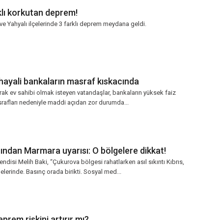
klı korkutan deprem!
ve Yahyalı ilçelerinde 3 farklı deprem meydana geldi.
 hayali bankaların masraf kıskacında
rak ev sahibi olmak isteyen vatandaşlar, bankaların yüksek faiz
asrafları nedeniyle maddi açıdan zor durumda...
dan Marmara uyarısı: O bölgelere dikkat!
disi Melih Baki, “Çukurova bölgesi rahatlarken asıl sıkıntı Kıbrıs,
erinde. Basınç orada birikti. Sosyal med...
eprem riskini artırır mı?