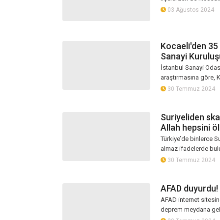
03 Ağustos 2024
Kocaeli'den 35 ş
Sanayi Kuruluş
İstanbul Sanayi Odası
araştırmasına göre, Ko
30 Temmuz 2024
Suriyeliden ska
Allah hepsini ö
Türkiye’de binlerce S
almaz ifadelerde bul
30 Temmuz 2024
AFAD duyurdu!
AFAD internet sitesin
deprem meydana gel