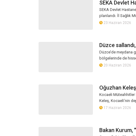
SEKA Devlet Has
SEKA Devlet Hastanesi
planlandı. İl Sağlık 
23 Haziran 2026
Düzce sallandı,
Düzce’de meydana ge
bölgelerinde de hisse
20 Haziran 2026
Oğuzhan Keleş’
Kocaeli Müteahhitler
Keleş, Kocaeli’nin de
17 Haziran 2026
Bakan Kurum, "