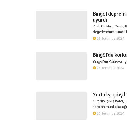
Bingöl depremi 
uyardı
Prof. Dr. Naci Görür
değerlendirmesinde bu
26 Temmuz 2024
Bingöl'de korku
Bingöl'ün Karlıova i
26 Temmuz 2024
Yurt dışı çıkış 
Yurt dışı çıkış harcı, 
harçtan muaf olacağın
26 Temmuz 2024