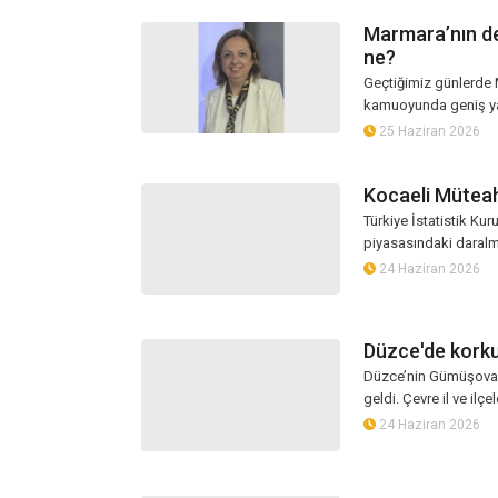
Marmara’nın de
ne?
Geçtiğimiz günlerde MTA’nın yay
kamuoyunda geniş yan
25 Haziran 2026
Kocaeli Müteahh
Türkiye İstatistik Kur
piyasasındaki daralm
24 Haziran 2026
Düzce'de kork
Düzce’nin Gümüşova 
geldi. Çevre il ve ilçe
24 Haziran 2026