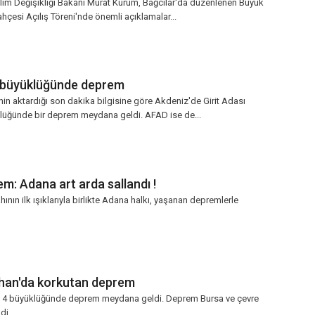
İklim Değişikliği Bakanı Murat Kurum, Bağcılar'da düzenlenen Büyük
çesi Açılış Töreni'nde önemli açıklamalar...
2 büyüklüğünde deprem
nin aktardığı son dakika bilgisine göre Akdeniz'de Girit Adası
klüğünde bir deprem meydana geldi. AFAD ise de...
m: Adana art arda sallandı !
nın ilk ışıklarıyla birlikte Adana halkı, yaşanan depremlerle
han'da korkutan deprem
 4 büyüklüğünde deprem meydana geldi. Deprem Bursa ve çevre
ldi