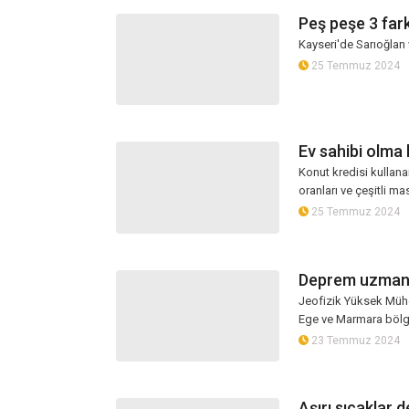
Peş peşe 3 far
Kayseri'de Sarıoğlan 
25 Temmuz 2024
Ev sahibi olma
Konut kredisi kullana
oranları ve çeşitli m
25 Temmuz 2024
Deprem uzmanın
Jeofizik Yüksek Mühen
Ege ve Marmara bölgel
23 Temmuz 2024
Aşırı sıcaklar d