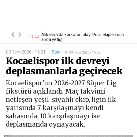
ir kişi daha
Alikahya’da korkutan olay! Polis ekipleri son
11:44
11
anda yetişti
09 Tem 2026 - 15:21
-
Spor
G
:
09 Tem 2026 - 15:22
Kocaelispor ilk devreyi
deplasmanlarla geçirecek
Kocaelispor'un 2026-2027 Süper Lig
fikstürü açıklandı. Maç takvimi
netleşen yeşil-siyahlı ekip, ligin ilk
yarısında 7 karşılaşmayı kendi
sahasında, 10 karşılaşmayı ise
deplasmanda oynayacak.