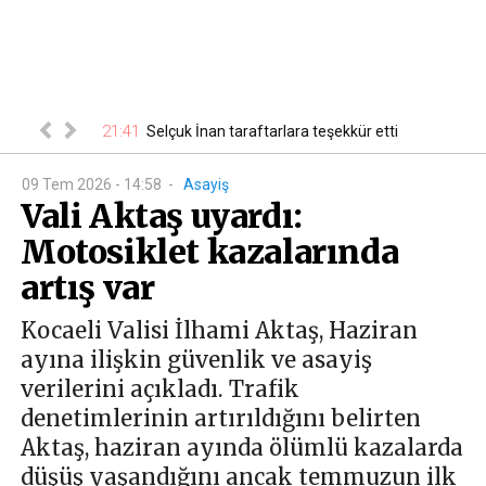
21:41
00
 belli oldu
Selçuk İnan taraftarlara teşekkür etti
09 Tem 2026 - 14:58
-
Asayiş
Vali Aktaş uyardı:
Motosiklet kazalarında
artış var
Kocaeli Valisi İlhami Aktaş, Haziran
ayına ilişkin güvenlik ve asayiş
verilerini açıkladı. Trafik
denetimlerinin artırıldığını belirten
Aktaş, haziran ayında ölümlü kazalarda
düşüş yaşandığını ancak temmuzun ilk