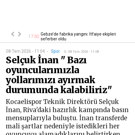
ustos
Gebze’de fabrika yangını: İtfaiye ekipleri
16
17:30
ktrik kesin...
seferber oldu
08 Tem 2026 - 11:04
-
Spor
G
:
08 Tem 2026 - 11:08
Selçuk İnan " Bazı
oyuncularımızla
yollarımızı ayırmak
durumunda kalabiliriz"
Kocaelispor Teknik Direktörü Selçuk
İnan, Riva'daki hazırlık kampında basın
mensuplarıyla buluştu. İnan transferde
mali şartlar nedeniyle istedikleri her
oyuncuyu alamadıklarını belirtirken,