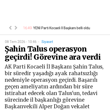
16:49
15
li oldu
YENİ Parti Kocaeli İl Başkanı belli oldu
08 Tem 2026 - 10:46
-
Siyaset
Şahin Talus operasyon
geçirdi! Görevine ara verdi
AK Parti Kocaeli İl Başkanı Şahin Talus,
bir süredir yaşadığı ayak rahatsızlığı
nedeniyle operasyon geçirdi. Başarılı
geçen ameliyatın ardından bir süre
istirahat edecek olan Talus'un, tedavi
sürecinde il başkanlığı görevine
Başkanvekili Alper Doğan vekalet