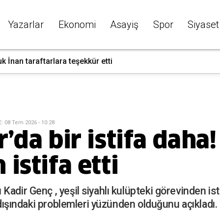
Yazarlar
Ekonomi
Asayiş
Spor
Siyaset
k İnan taraftarlara teşekkür etti
E
:
08 Tem 2026 - 10:28
’da bir istifa daha
istifa etti
adir Genç , yeşil siyahlı kulüpteki görevinden istif
l dışındaki problemleri yüzünden olduğunu açıkladı.