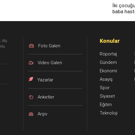
İki çocuğ
baba has
tedavi altı
Konular
, dış
Foto Galeri
mlu
Röportaj
Gündem
Video Galeri
Ekonomi
Asayiş
Yazarlar
Spor
Siyaset
Anketler
Eğitim
Teknoloji
Arşiv