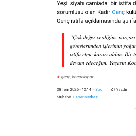
Yeşil siyahı camiada bir istifa 
sorumlusu olan Kadir
Genç
kulü
Genç istifa açıklamasında şu ifa
“Çok değer verdiğim, parças
görevlerimden işlerimin yoğun
istifa etme kararı aldım. Bir
devam edeceğim. Yaşasın Koc
#
genç
,
kocaelispor
08 Tem 2026 - 10:14
-
Spor
Yazdır
Muhabir
Haber Merkezi