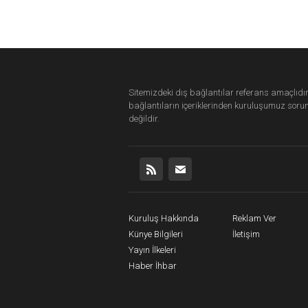
Sitemizdeki dış bağlantılar referans amaçlıdır
bağlantıların içeriklerinden
kuruluşumuz
soru
değildir.
Kuruluş Hakkında
Reklam Ver
Künye Bilgileri
İletişim
Yayın İlkeleri
Haber İhbar