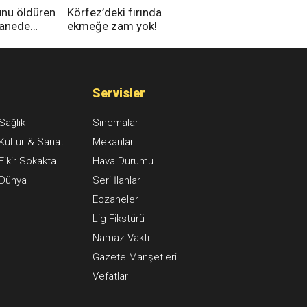
unu öldüren
Körfez’deki fırında
tanede
ekmeğe zam yok!
na alındı
Servisler
Sağlık
Sinemalar
Kültür & Sanat
Mekanlar
Fikir Sokakta
Hava Durumu
Dünya
Seri İlanlar
Eczaneler
Lig Fikstürü
Namaz Vakti
Gazete Manşetleri
Vefatlar