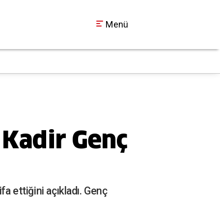
Menü
Kocaelispor Metehan
00:50
! Kadir Genç
a ettiğini açıkladı. Genç