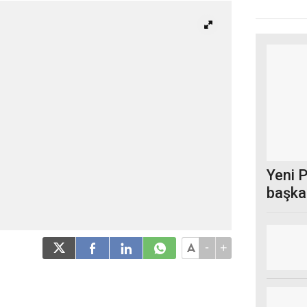
Yeni P
başkan
-
+