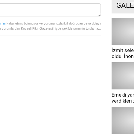
GALE
rı’nı
kabul etmiş bulunuyor ve yorumunuzla ilgili doğrudan veya dolaylı
 yorumlardan Kocaeli Fikir Gazetesi hiçbir şekilde sorumlu tutulamaz.
İzmit sele
oldu! İnö
göle dönd
Emekli yan
verdikler
pazarda ge