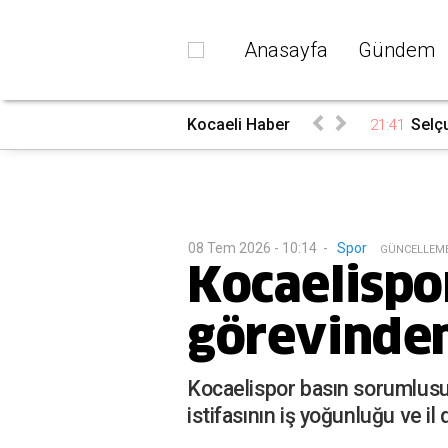
Anasayfa
Gündem
Kocaeli Haber
Selçu
21:41
08 Tem 2026 - 10:14
-
Spor
G
ÜNCELLEM
Kocaelispor
görevinden 
Kocaelispor basın sorumlusu K
istifasının iş yoğunluğu ve i