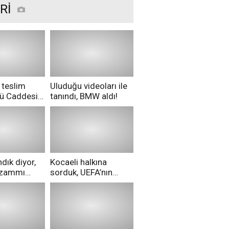
Rİ
 teslim
Uluduğu videoları ile
nü Caddesi
tanındı, BMW aldı!
ü!
dık diyor,
Kocaeli halkına
i zammı
sorduk, UEFA’nın
ri aldılar!
Merih Demiral kararı
hakkında ne
düşünüyorsunuz?