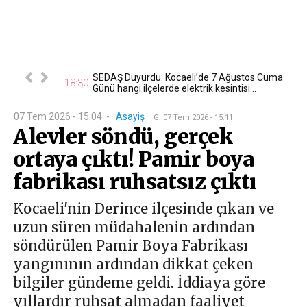
tan otomobil
SEDAŞ Duyurdu: Kocaeli’de 7 Ağustos Cuma
17
18:30
Günü hangi ilçelerde elektrik kesintisi...
07 Tem 2026 - 15:04
-
Asayiş
G
:
07 Tem 2026 - 15:11
Alevler söndü, gerçek
ortaya çıktı! Pamir boya
fabrikası ruhsatsız çıktı
Kocaeli'nin Derince ilçesinde çıkan ve
uzun süren müdahalenin ardından
söndürülen Pamir Boya Fabrikası
yangınının ardından dikkat çeken
bilgiler gündeme geldi. İddiaya göre
yıllardır ruhsat almadan faaliyet