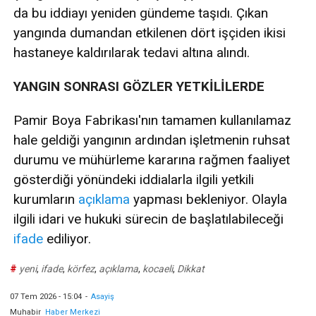
da bu iddiayı yeniden gündeme taşıdı. Çıkan
yangında dumandan etkilenen dört işçiden ikisi
hastaneye kaldırılarak tedavi altına alındı.
YANGIN SONRASI GÖZLER YETKİLİLERDE
Pamir Boya Fabrikası'nın tamamen kullanılamaz
hale geldiği yangının ardından işletmenin ruhsat
durumu ve mühürleme kararına rağmen faaliyet
gösterdiği yönündeki iddialarla ilgili yetkili
kurumların
açıklama
yapması bekleniyor. Olayla
ilgili idari ve hukuki sürecin de başlatılabileceği
ifade
ediliyor.
#
yeni
,
ifade
,
körfez
,
açıklama
,
kocaeli
,
Dikkat
07 Tem 2026 - 15:04
-
Asayiş
Muhabir
Haber Merkezi