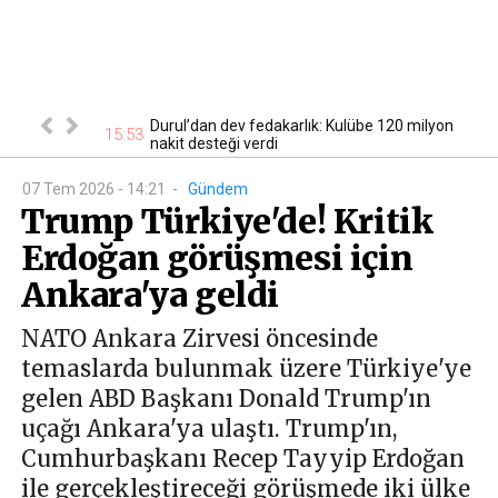
ABD’de ilk Türk
Durul’dan dev fedakarlık: Kulübe 120 milyon
15
15:53
nakit desteği verdi
07 Tem 2026 - 14:21
-
Gündem
Trump Türkiye'de! Kritik
Erdoğan görüşmesi için
Ankara'ya geldi
NATO Ankara Zirvesi öncesinde
temaslarda bulunmak üzere Türkiye'ye
gelen ABD Başkanı Donald Trump'ın
uçağı Ankara'ya ulaştı. Trump'ın,
Cumhurbaşkanı Recep Tayyip Erdoğan
ile gerçekleştireceği görüşmede iki ülke