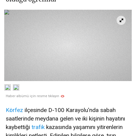
Haber albümü için resme tıklayın
Körfez
ilçesinde D-100 Karayolu'nda sabah
saatlerinde meydana gelen ve iki kişinin hayatını
kaybettiği
trafik
kazasında yaşamını yitirenlerin
kimlikleri netleşti. Edinilen bilgilere göre, tırın