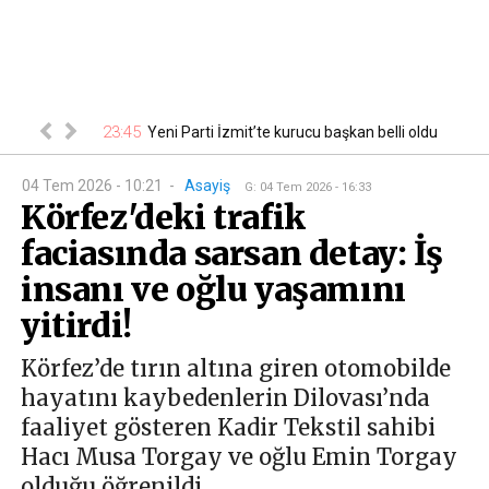
23:45
21
eferber oldu
Yeni Parti İzmit’te kurucu başkan belli oldu
04 Tem 2026 - 10:21
-
Asayiş
G
:
04 Tem 2026 - 16:33
Körfez'deki trafik
faciasında sarsan detay: İş
insanı ve oğlu yaşamını
yitirdi!
Körfez’de tırın altına giren otomobilde
hayatını kaybedenlerin Dilovası’nda
faaliyet gösteren Kadir Tekstil sahibi
Hacı Musa Torgay ve oğlu Emin Torgay
olduğu öğrenildi