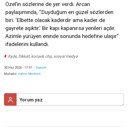
Özel’in sözlerine de yer verdi. Arcan
paylaşımında, “Duyduğum en güzel sözlerden
biri: ‘Elbette olacak kaderdir ama kader de
gayrete aşıktır.’ Bir kapı kapanırsa yenileri açılır.
Azimle yürüyen eninde sonunda hedefine ulaşır”
ifadelerini kullandı.
#
ifade
,
Dikkat
,
kocaeli
,
chp
,
sosyal medya
30 Haz 2026 - 17:51
-
Siyaset
Muhabir
Haber Merkezi