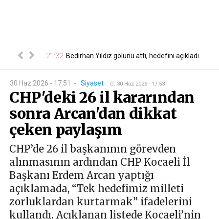
ğustos
21:32
Bedirhan Yıldız golünü attı, hedefini açıkladı
21
ktrik kes...
30 Haz 2026 - 17:51
-
Siyaset
G
:
30 Haz 2026 - 17:53
CHP'deki 26 il kararından
sonra Arcan'dan dikkat
çeken paylaşım
CHP’de 26 il başkanının görevden
alınmasının ardından CHP Kocaeli İl
Başkanı Erdem Arcan yaptığı
açıklamada, “Tek hedefimiz milleti
zorluklardan kurtarmak” ifadelerini
kullandı. Açıklanan listede Kocaeli’nin