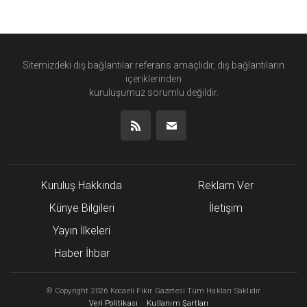
Sitemizdeki dış bağlantılar referans amaçlıdır, dış bağlantıların
içeriklerinden
kuruluşumuz
sorumlu değildir.
Kuruluş Hakkında
Reklam Ver
Künye Bilgileri
İletişim
Yayın İlkeleri
Haber İhbar
©
Copyright
2026 Kocaeli Fikir Gazetesi Tüm Hakları Saklıdır
Veri Politikası
Kullanım Şartları