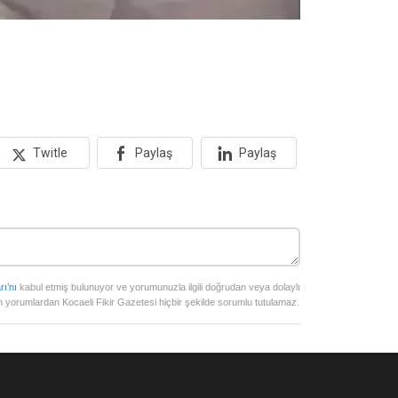
Twitle
Paylaş
Paylaş
rı’nı
kabul etmiş bulunuyor ve yorumunuzla ilgili doğrudan veya dolaylı
 yorumlardan Kocaeli Fikir Gazetesi hiçbir şekilde sorumlu tutulamaz.