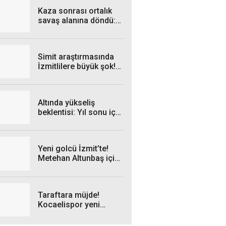
Kaza sonrası ortalık
savaş alanına döndü: 3
yaralı
Simit araştırmasında
İzmitlilere büyük şok!
Esnaftan zehir
zemberek sözler
Altında yükseliş
beklentisi: Yıl sonu için
dikkat çeken tahmin
Yeni golcü İzmit’te!
Metehan Altunbaş için
kritik gün
Taraftara müjde!
Kocaelispor yeni
sezon formaları Milli
İrade Meydanı’na