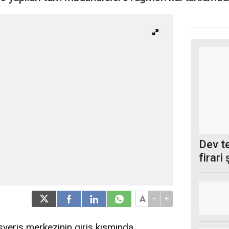
Dev t
firari
-
+
ışveriş merkezinin giriş kısmında