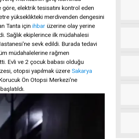
 göre, elektrik tesisatını kontrol eden
etre yükseklikteki merdivenden dengesini
an Tanta için
ihbar
üzerine olay yerine
di. Sağlık ekiplerince ilk müdahalesi
Hastanesi'ne sevk edildi. Burada tedavi
n tüm müdahalelerine rağmen
tti. Evli ve 2 çocuk babası olduğu
azesi, otopsi yapılmak üzere
Sakarya
 Korucuk Ön Otopsi Merkezi'ne
başlatıldı.