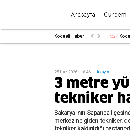
Anasayfa
Gündem
ı
Kocaeli Haber
Kocae
15:27
25 Haz 2026 - 16:46
-
Asayiş
3 metre yü
tekniker h
Sakarya 'nın Sapanca ilçesind
merkezine giden tekniker, d
tekniker kaldırıldığı hastan