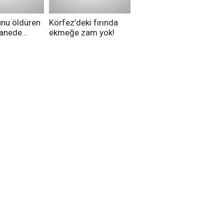
unu öldüren
Körfez’deki fırında
tanede
ekmeğe zam yok!
na alındı