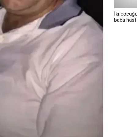
İki çocuğ
baba has
tedavi altı