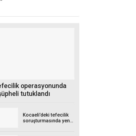
efecilik operasyonunda
 şüpheli tutuklandı
Kocaeli’deki tefecilik
soruşturmasında yeni
gelişme!