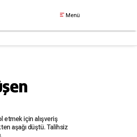
Menü
Kaza sonrası ortalık
14:42
üşen
l etmek için alışveriş
en aşağı düştü. Talihsiz
.