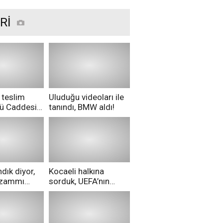
geliyor
Rİ
 teslim
Uluduğu videoları ile
nü Caddesi
tanındı, BMW aldı!
ü!
dık diyor,
Kocaeli halkına
i zammı
sorduk, UEFA’nın
ri aldılar!
Merih Demiral kararı
hakkında ne
düşünüyorsunuz?