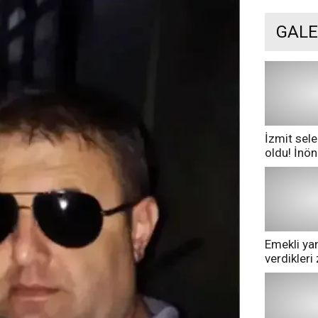
GALE
İzmit sele
oldu! İnö
göle dönd
Emekli yan
verdikler
pazarda ge