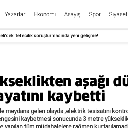
Yazarlar
Ekonomi
Asayiş
Spor
Siyaset
li’deki tefecilik soruşturmasında yeni gelişme!
kseklikten aşağı d
ayatını kaybetti
e meydana gelen olayda ,elektrik tesisatını kontro
engesini kaybetmesi sonucunda 3 metre yükseklikt
ede yapılan tüm müdahalelere rağmen kurtarılamadı