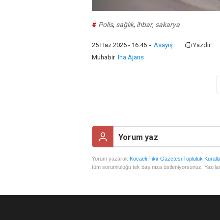
#
Polis
,
sağlık
,
ihbar
,
sakarya
25 Haz 2026 - 16:46
-
Asayiş
Yazdır
Muhabir
Iha Ajans
Yorum yazarak
Kocaeli Fikir Gazetesi Topluluk Kuralla
tüm sorumluluğu tek başınıza üstleniyorsunuz. Yazılan