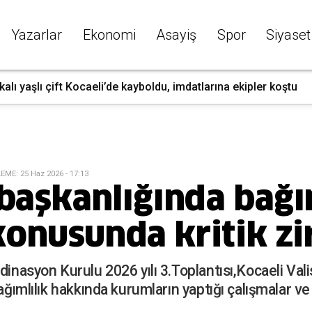
Yazarlar
Ekonomi
Asayiş
Spor
Siyaset
kalı yaşlı çift Kocaeli’de kayboldu, imdatlarına ekipler koştu
LEME
:
25 Haz 2026 - 17:13
başkanlığında bağı
onusunda kritik zi
dinasyon Kurulu 2026 yılı 3.Toplantısı,Kocaeli Vali
bağımlılık hakkında kurumların yaptığı çalışmalar v