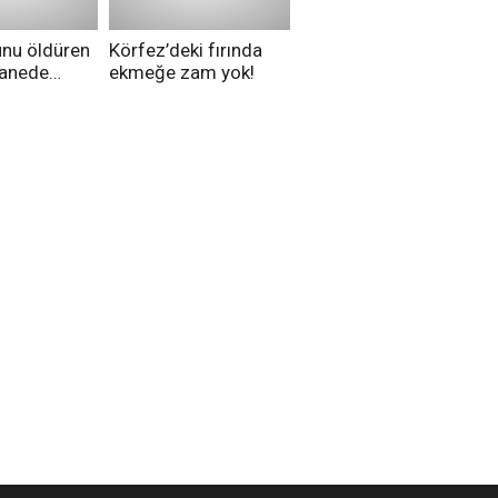
unu öldüren
Körfez’deki fırında
tanede
ekmeğe zam yok!
na alındı