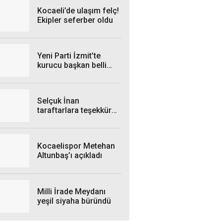
Kocaeli’de ulaşım felç!
Ekipler seferber oldu
Yeni Parti İzmit’te
kurucu başkan belli
oldu
Selçuk İnan
taraftarlara teşekkür
etti
Kocaelispor Metehan
Altunbaş’ı açıkladı
Milli İrade Meydanı
yeşil siyaha büründü