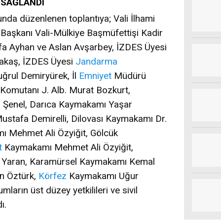
 SAĞLANDI
unda düzenlenen toplantıya; Vali İlhami
i Başkanı Vali-Mülkiye Başmüfettişi Kadir
tafa Ayhan ve Aslan Avşarbey, İZDES Üyesi
akaş, İZDES Üyesi
Jandarma
uğrul Demiryürek, İl
Emniyet
Müdürü
Komutanı J. Alb. Murat Bozkurt,
 Şenel, Darıca Kaymakamı Yaşar
tafa Demirelli, Dilovası Kaymakamı Dr.
ı Mehmet Ali Özyiğit, Gölcük
t
Kaymakamı Mehmet Ali Özyiğit,
 Yaran, Karamürsel Kaymakamı Kemal
 Öztürk,
Körfez
Kaymakamı Uğur
umların üst düzey yetkilileri ve sivil
ı.