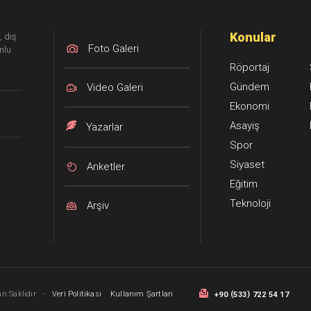
Konular
, dış
Foto Galeri
mlu
Röportaj
Gündem
Video Galeri
Ekonomi
Asayiş
Yazarlar
Spor
Siyaset
Anketler
Eğitim
Teknoloji
Arşiv
(
)
ı Saklıdır
-
Veri Politikası
Kullanım Şartları
+90
533
722 54 17