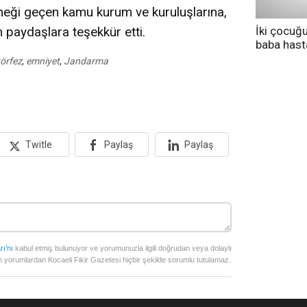
emeği geçen kamu kurum ve kuruluşlarına,
İki çocuğ
m paydaşlara teşekkür etti.
baba has
tedavi altı
örfez
,
emniyet
,
Jandarma
Twitle
Paylaş
Paylaş
rı’nı
kabul etmiş bulunuyor ve yorumunuzla ilgili doğrudan veya dolaylı
 yorumlardan Kocaeli Fikir Gazetesi hiçbir şekilde sorumlu tutulamaz.