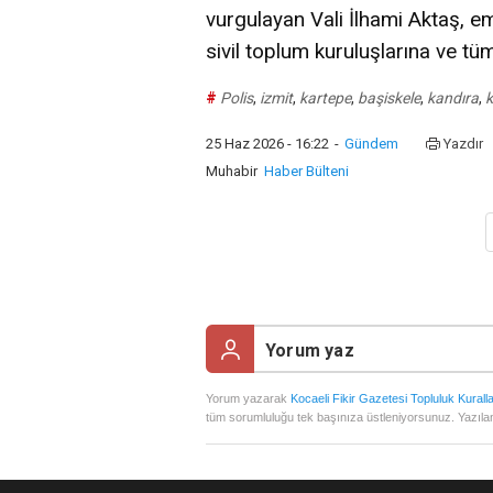
vurgulayan Vali İlhami Aktaş, 
sivil toplum kuruluşlarına ve tü
#
Polis
,
izmit
,
kartepe
,
başiskele
,
kandıra
,
k
25 Haz 2026 - 16:22
-
Gündem
Yazdır
Muhabir
Haber Bülteni
Yorum yazarak
Kocaeli Fikir Gazetesi Topluluk Kuralla
tüm sorumluluğu tek başınıza üstleniyorsunuz. Yazılan