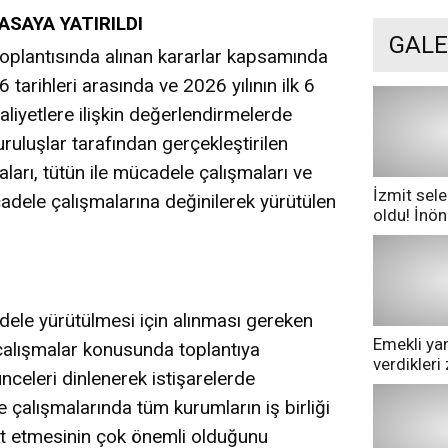
SAYA YATIRILDI
GALE
toplantısında alınan kararlar kapsamında
tarihleri arasında ve 2026 yılının ilk 6
aaliyetlere ilişkin değerlendirmelerde
ruluşlar tarafından gerçekleştirilen
ları, tütün ile mücadele çalışmaları ve
İzmit sele
cadele çalışmalarına değinilerek yürütülen
oldu! İnö
göle dönd
adele yürütülmesi için alınması gereken
Emekli yan
çalışmalar konusunda toplantıya
verdikler
ünceleri dinlenerek istişarelerde
pazarda ge
 çalışmalarında tüm kurumların iş birliği
ket etmesinin çok önemli olduğunu