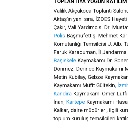
TOPLANTIYA YOĞUN KATILIM
Valilik Akçakoca Toplantı Salon
Aktaş’ın yanı sıra, İZDES Heyet
Çakır, Vali Yardımcısı Dr. Mus
Polis
Başmüfettişi Mehmet Kar
Komutanlığı Temsilcisi J. Alb. T
Faruk Karaduman, İl Jandarma 
Başiskele
Kaymakamı Dr. Soner
Dönmez, Derince Kaymakamı Mus
Metin Kubilay, Gebze Kaymakam
Kaymakamı Müfit Gültekin,
İzmi
Kandıra
Kaymakamı Ömer Lütfi
İnan,
Kartepe
Kaymakamı Hasan
Kalkar, daire müdürleri, ilgili kur
toplum kuruluş temsilcileri katıld