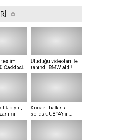
Rİ
 teslim
Uluduğu videoları ile
nü Caddesi
tanındı, BMW aldı!
ü!
dık diyor,
Kocaeli halkına
i zammı
sorduk, UEFA’nın
ri aldılar!
Merih Demiral kararı
hakkında ne
düşünüyorsunuz?