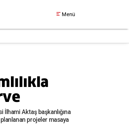
Menü
Kocaeli’de ulaşım fe
09:21
mlılıkla
rve
si İlhami Aktaş başkanlığına
e planlanan projeler masaya