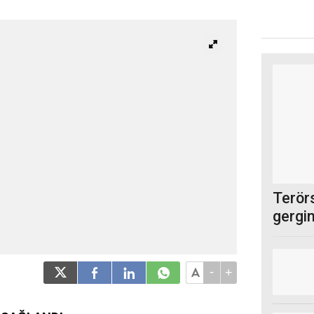
Terör
gergin
oturu
-
+