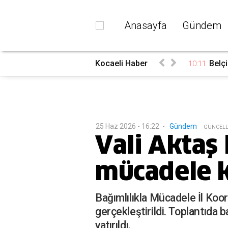
Anasayfa
Gündem
a oturuma ara verdiler
Kocaeli Haber
Belçi
10:11
25 Haz 2026 - 16:22
-
Gündem
G
ÜNCEL
Vali Aktaş 
mücadele k
Bağımlılıkla Mücadele İl Koor
gerçekleştirildi. Toplantıda 
yatırıldı.