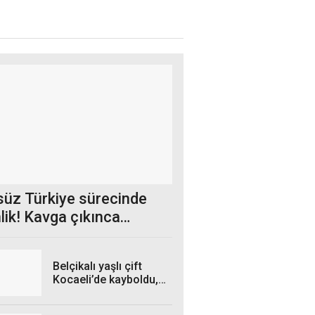
süz Türkiye sürecinde
lik! Kavga çıkınca
ma ara verdiler
Belçikalı yaşlı çift
Kocaeli’de kayboldu,
imdatlarına ekipler
koştu