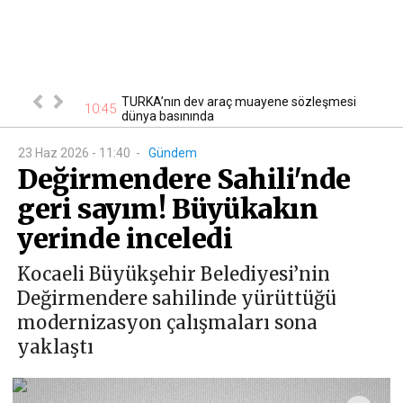
ancs, İzmit’te
TURKA’nın dev araç muayene sözleşmesi
10:45
10
dünya basınında
23 Haz 2026 - 11:40
-
Gündem
Değirmendere Sahili'nde
geri sayım! Büyükakın
yerinde inceledi
Kocaeli Büyükşehir Belediyesi’nin
Değirmendere sahilinde yürüttüğü
modernizasyon çalışmaları sona
yaklaştı