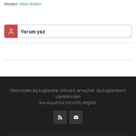
Muhabir
Haber Bülteni
Sitemizdeki dış bağlantılar referans amaçlıdır, dış bağlantıların
içeriklerinden
kuruluşumuz
sorumlu değildir.