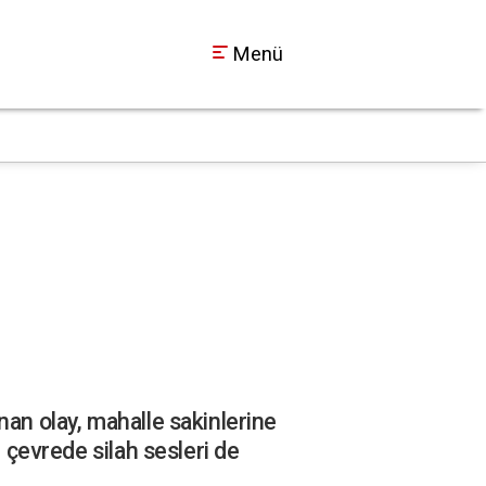
Menü
İzmit Belediyesi’nd
13:23
nan olay, mahalle sakinlerine
, çevrede silah sesleri de