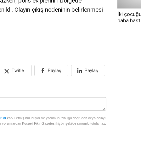
zken, polis ekiplerinin bölgede
ildi. Olayın çıkış nedeninin belirlenmesi
İki çocuğ
baba has
tedavi altı
Twitle
Paylaş
Paylaş
rı’nı
kabul etmiş bulunuyor ve yorumunuzla ilgili doğrudan veya dolaylı
 yorumlardan Kocaeli Fikir Gazetesi hiçbir şekilde sorumlu tutulamaz.