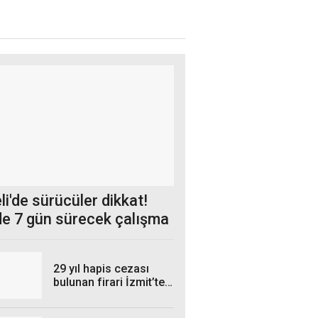
i'de sürücüler dikkat!
e 7 gün sürecek çalışma
29 yıl hapis cezası
bulunan firari İzmit’te
yakalandı