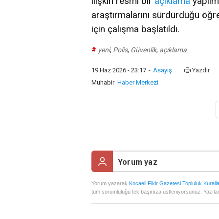
ilişkin resmi bir
açıklama
yapılma
araştırmalarını sürdürdüğü öğren
için çalışma başlatıldı.
#
yeni
,
Polis
,
Güvenlik
,
açıklama
19 Haz 2026 - 23:17
-
Asayiş
Yazdır
Muhabir
Haber Merkezi
Yorum yazarak
Kocaeli Fikir Gazetesi Topluluk Kuralla
tüm sorumluluğu tek başınıza üstleniyorsunuz. Yazılan