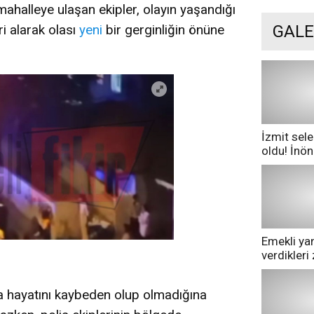
 mahalleye ulaşan ekipler, olayın yaşandığı
GALE
i alarak olası
yeni
bir gerginliğin önüne
İzmit sele
oldu! İnö
göle dönd
Emekli yan
verdikler
pazarda ge
 hayatını kaybeden olup olmadığına