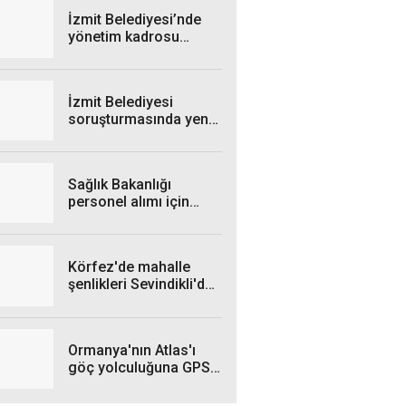
İzmit Belediyesi’nde
yönetim kadrosu
yeniden şekillendi
İzmit Belediyesi
soruşturmasında yeni
gelişme: Rüşvet veren
şahıs gözaltına alındı
Sağlık Bakanlığı
personel alımı için
takvim belli oldu
Körfez'de mahalle
şenlikleri Sevindikli'de
devam etti
Ormanya'nın Atlas'ı
göç yolculuğuna GPS
ile çıkacak