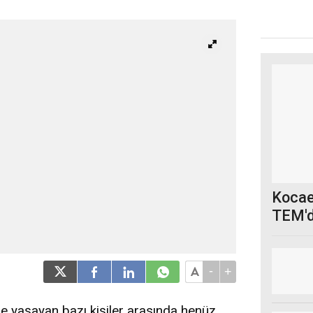
Kocael
TEM'd
-
+
de yaşayan bazı kişiler arasında henüz