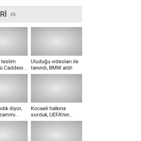
Rİ
 teslim
Uluduğu videoları ile
nü Caddesi
tanındı, BMW aldı!
ü!
dık diyor,
Kocaeli halkına
i zammı
sorduk, UEFA’nın
ri aldılar!
Merih Demiral kararı
hakkında ne
düşünüyorsunuz?