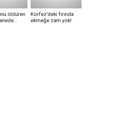
unu öldüren
Körfez’deki fırında
tanede
ekmeğe zam yok!
na alındı