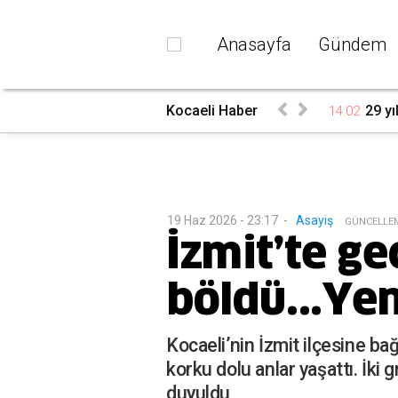
Anasayfa
Gündem
 çalışma
Kocaeli Haber
29 yı
14:02
19 Haz 2026 - 23:17
-
Asayiş
G
ÜNCELLE
İzmit’te ge
böldü...Ye
Kocaeli’nin İzmit ilçesine b
korku dolu anlar yaşattı. İki
duyuldu