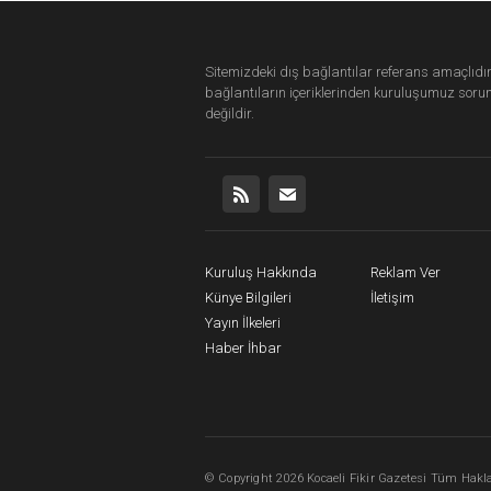
Sitemizdeki dış bağlantılar referans amaçlıdır
bağlantıların içeriklerinden
kuruluşumuz
soru
değildir.
Kuruluş Hakkında
Reklam Ver
Künye Bilgileri
İletişim
Yayın İlkeleri
Haber İhbar
©
Copyright
2026 Kocaeli Fikir Gazetesi Tüm Haklar