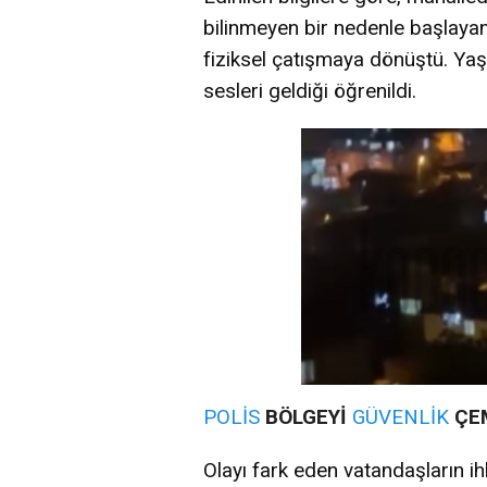
bilinmeyen bir nedenle başlayan
fiziksel çatışmaya dönüştü. Ya
sesleri geldiği öğrenildi.
POLİS
BÖLGEYİ
GÜVENLİK
ÇEM
Olayı fark eden vatandaşların i