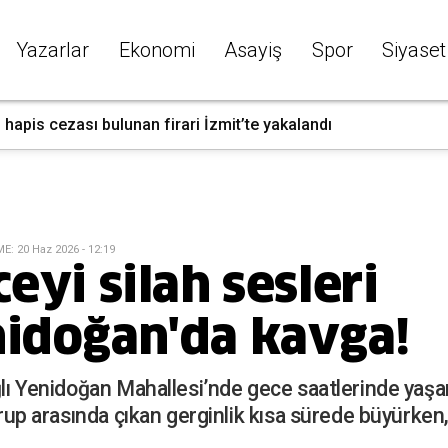
Yazarlar
Ekonomi
Asayiş
Spor
Siyaset
l hapis cezası bulunan firari İzmit’te yakalandı
ME
:
20 Haz 2026 - 12:19
ceyi silah sesleri
nidoğan'da kavga!
ağlı Yenidoğan Mahallesi’nde gece saatlerinde yaşa
 grup arasında çıkan gerginlik kısa sürede büyürken