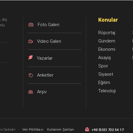
Konular
, dış
Foto Galeri
mlu
Röportaj
Gündem
Video Galeri
Ekonomi
Asayiş
Yazarlar
Spor
Siyaset
Anketler
Eğitim
Teknoloji
Arşiv
(
)
ı Saklıdır
-
Veri Politikası
Kullanım Şartları
+90
533
722 54 17