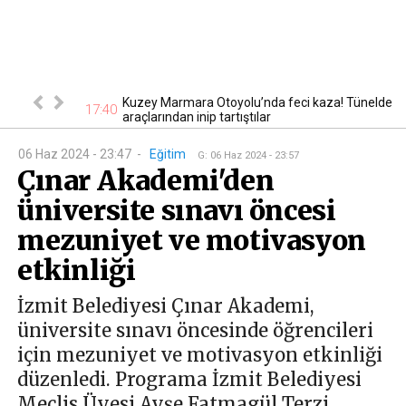
eriler sokağa
Kuzey Marmara Otoyolu’nda feci kaza! Tünelde
17:40
17
araçlarından inip tartıştılar
06 Haz 2024 - 23:47
-
Eğitim
G
:
06 Haz 2024 - 23:57
Çınar Akademi'den
üniversite sınavı öncesi
mezuniyet ve motivasyon
etkinliği
İzmit Belediyesi Çınar Akademi,
üniversite sınavı öncesinde öğrencileri
için mezuniyet ve motivasyon etkinliği
düzenledi. Programa İzmit Belediyesi
Meclis Üyesi Ayşe Fatmagül Terzi,