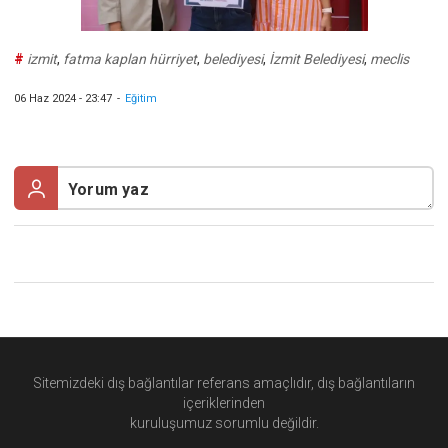
#
izmit
,
fatma kaplan hürriyet
,
belediyesi
,
İzmit Belediyesi
,
meclis
06 Haz 2024 - 23:47
-
Eğitim
Sitemizdeki dış bağlantılar referans amaçlıdır, dış bağlantıların
içeriklerinden
kuruluşumuz
sorumlu değildir.