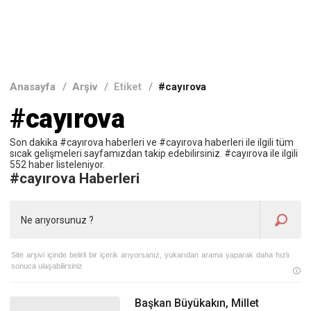
Anasayfa
/
Arşiv
/
Etiket
/
#cayırova
#cayırova
Son dakika #cayırova haberleri ve #cayırova haberleri ile ilgili tüm
sıcak gelişmeleri sayfamızdan takip edebilirsiniz. #cayırova ile ilgili
552 haber listeleniyor.
#cayırova Haberleri
Site arşivi içinde belirli bir içerik arıyorsanız, yukarıdan arama yaparak daha hızlı
sonuca ulaşabilirsiniz
Başkan Büyükakın, Millet