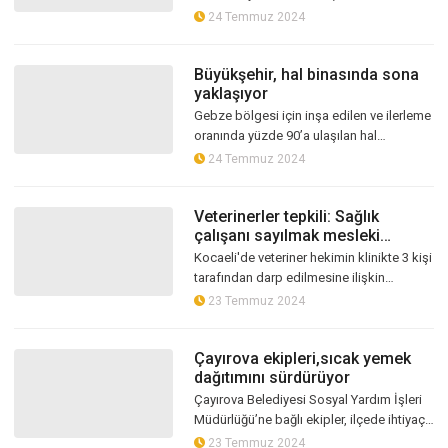
binasında zemin kaplama ile doğrama
24 Temmuz 2024
imalatları gerçekleştiriliyor
Büyükşehir, hal binasında sona
yaklaşıyor
Gebze bölgesi için inşa edilen ve ilerleme
oranında yüzde 90’a ulaşılan hal
binasında zemin kaplama ile doğrama
24 Temmuz 2024
imalatları gerçekleştiriliyor
Veterinerler tepkili: Sağlık
çalışanı sayılmak mesleki
zorunluluk
Kocaeli'de veteriner hekimin klinikte 3 kişi
tarafından darp edilmesine ilişkin
açıklamalarda bulunan Kocaeli Veteriner
23 Temmuz 2024
Hekimleri Odası Başkanı Mehmet...
Çayırova ekipleri,sıcak yemek
dağıtımını sürdürüyor
Çayırova Belediyesi Sosyal Yardım İşleri
Müdürlüğü’ne bağlı ekipler, ilçede ihtiyaç
sahibi vatandaşlara sıcak yemek
23 Temmuz 2024