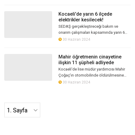
nüfusu aşan ilçeler arasında il...
Kocaeli'de yarın 6 ilçede
elektrikler kesilecek!
SEDAŞ gerçekleştireceği bakım ve
onarım çalışmaları kapsamında yarın 6
ilçede planlı elektrik kesintisi yapacak
30 Haziran 2024
Mahir öğretmenin cinayetine
ilişkin 11 şüpheli adliyede
Kocaeli'de lise müdür yardımcısı Mahir
Çoğaç'ın otomobilinde öldürülmesine
ilişkin gözaltına alınan katil D.G.'nin (17)
30 Haziran 2024
de aralarında bulunduğu 11 şüp...