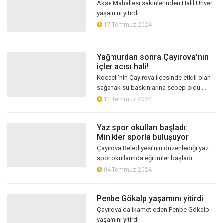
Akse Mahallesi sakinlerinden Halil Ünver
yaşamını yitirdi
17 Temmuz 2024
Yağmurdan sonra Çayırova'nın
içler acısı hali!
Kocaeli'nin Çayırova ilçesinde etkili olan
sağanak su baskınlarına sebep oldu.
Yollar göle dönerken, bazı evleri su bastı.
11 Temmuz 2024
Yaz spor okulları başladı:
Minikler sporla buluşuyor
Çayırova Belediyesi'nin düzenlediği yaz
spor okullarında eğitimler başladı.
Çayırovalı minikler, yaz aylarını sporla
04 Temmuz 2024
dolu dolu geçiriyor.
Penbe Gökalp yaşamını yitirdi
Çayırova’da ikamet eden Penbe Gökalp
yaşamını yitirdi