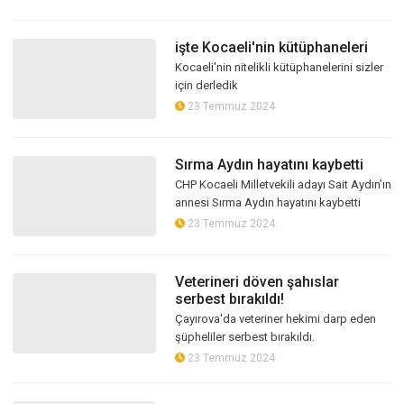
dağıtımına devam ediyor.
işte Kocaeli'nin kütüphaneleri
Kocaeli'nin nitelikli kütüphanelerini sizler
için derledik
23 Temmuz 2024
Sırma Aydın hayatını kaybetti
CHP Kocaeli Milletvekili adayı Sait Aydın’ın
annesi Sırma Aydın hayatını kaybetti
23 Temmuz 2024
Veterineri döven şahıslar
serbest bırakıldı!
Çayırova'da veteriner hekimi darp eden
şüpheliler serbest bırakıldı.
23 Temmuz 2024