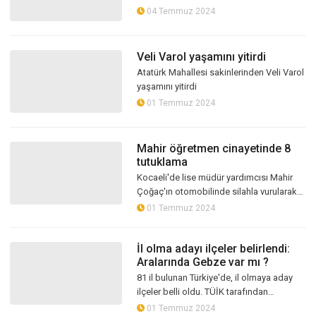
04 Temmuz 2024
Veli Varol yaşamını yitirdi
Atatürk Mahallesi sakinlerinden Veli Varol
yaşamını yitirdi
01 Temmuz 2024
Mahir öğretmen cinayetinde 8
tutuklama
Kocaeli'de lise müdür yardımcısı Mahir
Çoğaç'ın otomobilinde silahla vurularak
öldürülmesine ilişkin yakalanan
01 Temmuz 2024
şüphelilerden 8'i tutuklanırken, 3'ü is...
İl olma adayı ilçeler belirlendi:
Aralarında Gebze var mı ?
81 il bulunan Türkiye'de, il olmaya aday
ilçeler belli oldu. TÜİK tarafından
açıklanan veriler doğrultusunda, 100 bin
01 Temmuz 2024