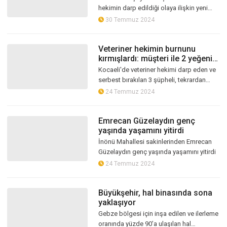
hekimin darp edildiği olaya ilişkin yeni
görüntüler ortaya çıktı. Olayın
30 Temmuz 2024
başlangıcında veteriner hekimin müve...
Veteriner hekimin burnunu
kırmışlardı: müşteri ile 2 yeğeni
tutuklandı
Kocaeli'de veteriner hekimi darp eden ve
serbest bırakılan 3 şüpheli, tekrardan
gözaltına alınarak bugün çıkarıldıkları
24 Temmuz 2024
mahkemece tutuklanarak cezaevi...
Emrecan Güzelaydın genç
yaşında yaşamını yitirdi
İnönü Mahallesi sakinlerinden Emrecan
Güzelaydın genç yaşında yaşamını yitirdi
24 Temmuz 2024
Büyükşehir, hal binasında sona
yaklaşıyor
Gebze bölgesi için inşa edilen ve ilerleme
oranında yüzde 90’a ulaşılan hal