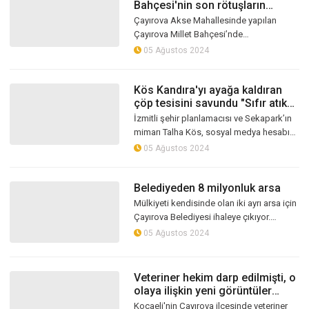
Bahçesi'nin son rötuşların
yapıldı
Çayırova Akse Mahallesinde yapılan
Çayırova Millet Bahçesi’nde
incelemelerde bulunan Başkan
05 Ağustos 2024
Büyükakın, projeyle ilgili bilgi aldı.
Kös Kandıra'yı ayağa kaldıran
çöp tesisini savundu "Sıfır atık
vizyonuna uygun"
İzmitli şehir planlamacısı ve Sekapark’ın
mimarı Talha Kös, sosyal medya hesabı
üzerinden Kandıra’ya yapılmak istenen
05 Ağustos 2024
çöp tesisi için” Yapılacak olan...
Belediyeden 8 milyonluk arsa
Mülkiyeti kendisinde olan iki ayrı arsa için
Çayırova Belediyesi ihaleye çıkıyor.
Belediye iki ayrı arsa için toplam da 8
05 Ağustos 2024
milyon 294 bin TL istiyor
Veteriner hekim darp edilmişti, o
olaya ilişkin yeni görüntüler
ortaya çıktı
Kocaeli'nin Çayırova ilçesinde veteriner