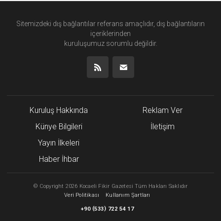
Sitemizdeki dış bağlantılar referans amaçlıdır, dış bağlantıların
içeriklerinden
kuruluşumuz
sorumlu değildir.
Kuruluş Hakkında
Reklam Ver
Künye Bilgileri
İletişim
Yayın İlkeleri
Haber İhbar
©
Copyright
2026 Kocaeli Fikir Gazetesi Tüm Hakları Saklıdır
Veri Politikası
Kullanım Şartları
(
)
+90
533
722 54 17