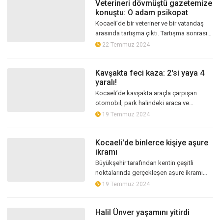
Veterineri dövmüştü gazetemize
konuştu: O adam psikopat
Kocaeli’de bir veteriner ve bir vatandaş
arasında tartışma çıktı. Tartışma sonrası
Veteriner hekimin burnu kırılırken, olaya
22 Temmuz 2024
karışan Can Sönmez isimli...
Kavşakta feci kaza: 2'si yaya 4
yaralı!
Kocaeli’de kavşakta araçla çarpışan
otomobil, park halindeki araca ve
kaldırımda bekleyen yayalara çarptı.
19 Temmuz 2024
Kazada 2’si yaya toplam 4 kişi yaralandı.
Kocaeli'de binlerce kişiye aşure
ikramı
Büyükşehir tarafından kentin çeşitli
noktalarında gerçekleşen aşure ikramı
binlerce vatandaşı bir araya getirdi
19 Temmuz 2024
Halil Ünver yaşamını yitirdi