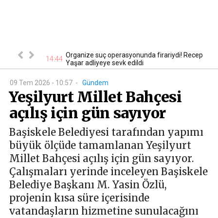
eröristle
Organize suç operasyonunda firariydi! Recep
13
14:44
Yaşar adliyeye sevk edildi
09 Tem 2026 - 10:57
-
Gündem
Yeşilyurt Millet Bahçesi
açılış için gün sayıyor
Başiskele Belediyesi tarafından yapımı
büyük ölçüde tamamlanan Yeşilyurt
Millet Bahçesi açılış için gün sayıyor.
Çalışmaları yerinde inceleyen Başiskele
Belediye Başkanı M. Yasin Özlü,
projenin kısa süre içerisinde
vatandaşların hizmetine sunulacağını