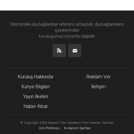
Sitemizdeki dış bağlantılar referans amaçlıdır, dış bağlantıların
içeriklerinden
kuruluşumuz
sorumlu değildir.
Kuruluş Hakkında
Reklam Ver
Künye Bilgileri
İletişim
Yayın İlkeleri
Haber İhbar
©
Copyright
2026 Kocaeli Fikir Gazetesi Tüm Hakları Saklıdır
Veri Politikası
Kullanım Şartları