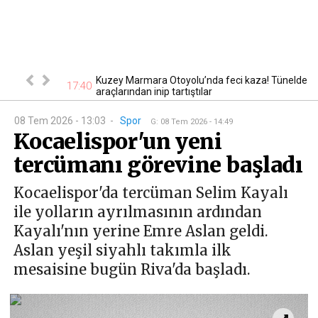
eriler sokağa
Kuzey Marmara Otoyolu’nda feci kaza! Tünelde
17:40
17
araçlarından inip tartıştılar
08 Tem 2026 - 13:03
-
Spor
G
:
08 Tem 2026 - 14:49
Kocaelispor'un yeni
tercümanı görevine başladı
Kocaelispor'da tercüman Selim Kayalı
ile yolların ayrılmasının ardından
Kayalı'nın yerine Emre Aslan geldi.
Aslan yeşil siyahlı takımla ilk
mesaisine bugün Riva'da başladı.