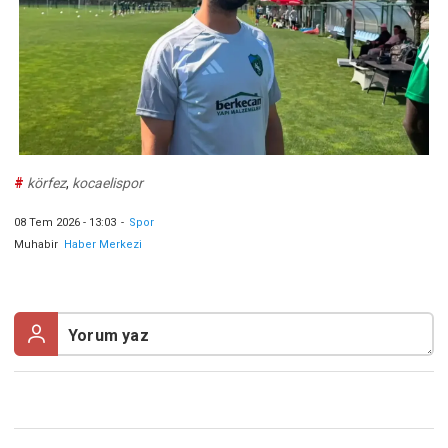
#
körfez
,
kocaelispor
08 Tem 2026 - 13:03
-
Spor
Muhabir
Haber Merkezi