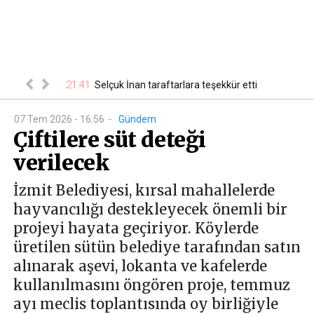
21:41
00
 belli oldu
Selçuk İnan taraftarlara teşekkür etti
07 Tem 2026 - 16:56
-
Gündem
Çiftilere süt deteği
verilecek
İzmit Belediyesi, kırsal mahallelerde
hayvancılığı destekleyecek önemli bir
projeyi hayata geçiriyor. Köylerde
üretilen sütün belediye tarafından satın
alınarak aşevi, lokanta ve kafelerde
kullanılmasını öngören proje, temmuz
ayı meclis toplantısında oy birliğiyle