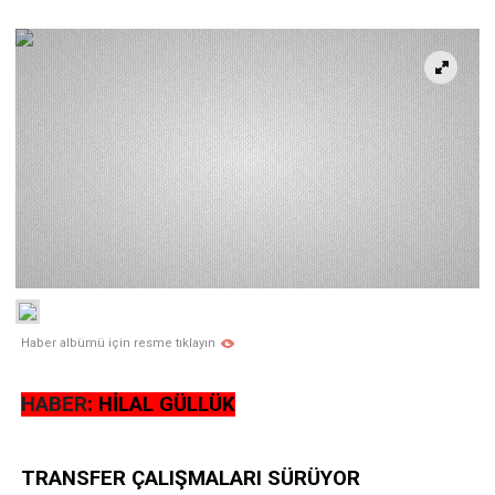
Haber albümü için resme tıklayın
HABER
: HİLAL GÜLLÜK
TRANSFER ÇALIŞMALARI SÜRÜYOR