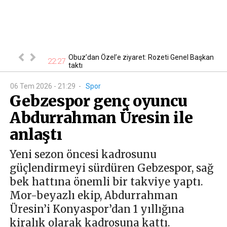
 En ucuzu 115
Obuz’dan Özel’e ziyaret: Rozeti Genel Başkan
22:27
18
taktı
06 Tem 2026 - 21:29
-
Spor
Gebzespor genç oyuncu
Abdurrahman Üresin ile
anlaştı
Yeni sezon öncesi kadrosunu
güçlendirmeyi sürdüren Gebzespor, sağ
bek hattına önemli bir takviye yaptı.
Mor-beyazlı ekip, Abdurrahman
Üresin’i Konyaspor’dan 1 yıllığına
kiralık olarak kadrosuna kattı.