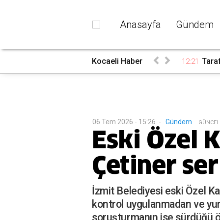
Anasayfa
Gündem
Kocaeli Haber
Taraf
12:21
06 Tem 2026 - 15:26
-
Gündem
G
ÜNCEL
Eski Özel
Çetiner ser
İzmit Belediyesi eski Özel K
kontrol uygulanmadan ve yurt 
soruşturmanın ise sürdüğü ö