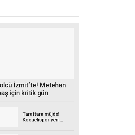
golcü İzmit’te! Metehan
aş için kritik gün
Taraftara müjde!
Kocaelispor yeni
sezon formaları Milli
İrade Meydanı’na