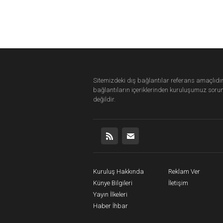
Sitemizdeki dış bağlantılar referans amaçlıdır
bağlantıların içeriklerinden
kuruluşumuz
soru
değildir.
Kuruluş Hakkında
Reklam Ver
Künye Bilgileri
İletişim
Yayın İlkeleri
Haber İhbar