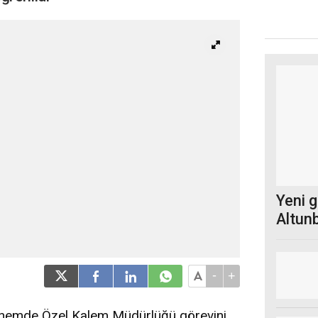
Yeni 
Altunb
-
+
nemde Özel Kalem Müdürlüğü görevini