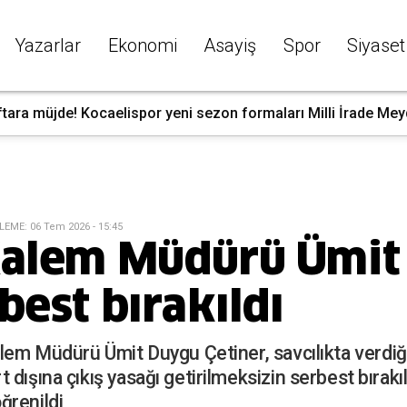
Yazarlar
Ekonomi
Asayiş
Spor
Siyaset
tara müjde! Kocaelispor yeni sezon formaları Milli İrade Mey
LEME
:
06 Tem 2026 - 15:45
 Kalem Müdürü Ümi
best bırakıldı
alem Müdürü Ümit Duygu Çetiner, savcılıkta verdiği
dışına çıkış yasağı getirilmeksizin serbest bırakı
ğrenildi