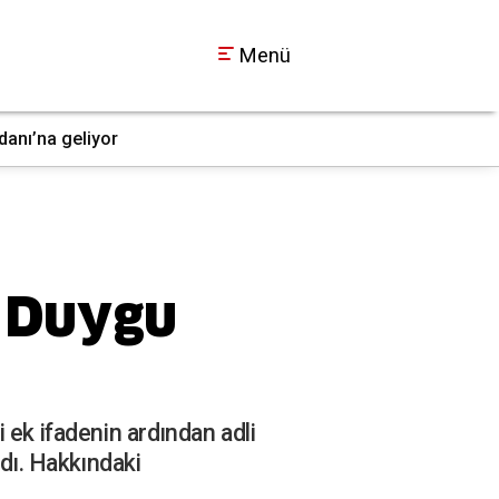
Menü
danı’na geliyor
Kocaeli dahil 30 il
12:12
t Duygu
 ek ifadenin ardından adli
ldı. Hakkındaki