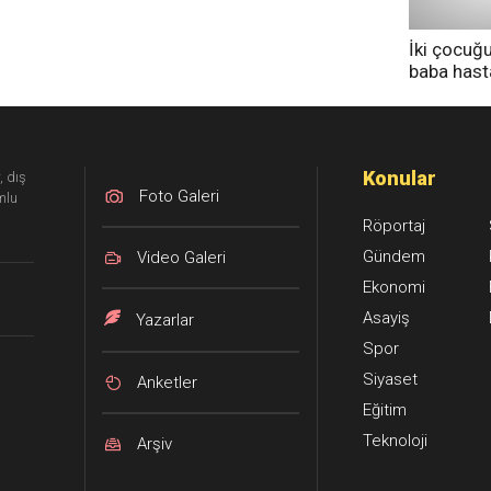
İki çocuğ
baba has
tedavi altı
Konular
, dış
Foto Galeri
mlu
Röportaj
Gündem
Video Galeri
Ekonomi
Asayiş
Yazarlar
Spor
Siyaset
Anketler
Eğitim
Teknoloji
Arşiv