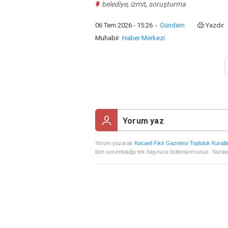
#
belediye
,
izmit
,
soruşturma
06 Tem 2026 - 15:26
-
Gündem
Yazdır
Muhabir
Haber Merkezi
Yorum yazarak
Kocaeli Fikir Gazetesi Topluluk Kuralla
tüm sorumluluğu tek başınıza üstleniyorsunuz. Yazılan