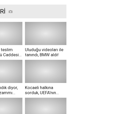
Rİ
 teslim
Uluduğu videoları ile
nü Caddesi
tanındı, BMW aldı!
ü!
dık diyor,
Kocaeli halkına
i zammı
sorduk, UEFA’nın
ri aldılar!
Merih Demiral kararı
hakkında ne
düşünüyorsunuz?