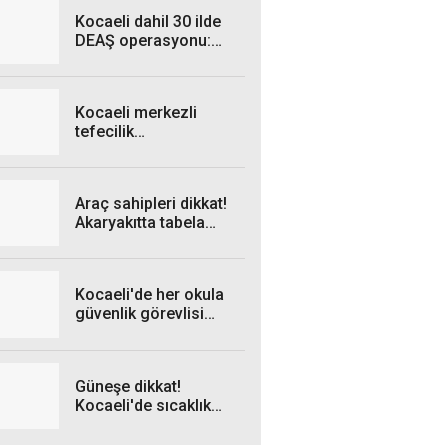
geliyor
Kocaeli dahil 30 ilde
DEAŞ operasyonu:
Onlarca şüpheli
yakalandı
Kocaeli merkezli
tefecilik
soruşturmasında son
firari de yakalandı
Araç sahipleri dikkat!
Akaryakıtta tabela
yeniden değişiyor
Kocaeli'de her okula
güvenlik görevlisi
alınacak!
Güneşe dikkat!
Kocaeli'de sıcaklık
zirve yapacak