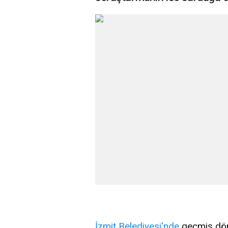
İzmit
Belediyesi'nde
geçmiş dö