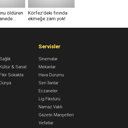
unu öldüren
Körfez’deki fırında
tanede
ekmeğe zam yok!
na alındı
Servisler
Sağlık
Sinemalar
Kültür & Sanat
Mekanlar
Fikir Sokakta
Hava Durumu
Dünya
Seri İlanlar
Eczaneler
Lig Fikstürü
Namaz Vakti
Gazete Manşetleri
Vefatlar