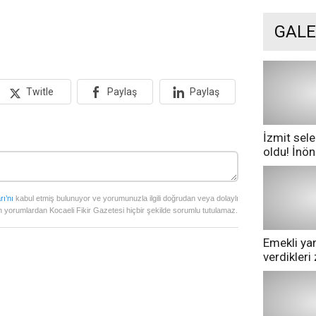
GALE
Twitle
Paylaş
Paylaş
İzmit sele
oldu! İnö
göle dönd
rı’nı
kabul etmiş bulunuyor ve yorumunuzla ilgili doğrudan veya dolaylı
 yorumlardan Kocaeli Fikir Gazetesi hiçbir şekilde sorumlu tutulamaz.
Emekli yan
verdikler
pazarda ge