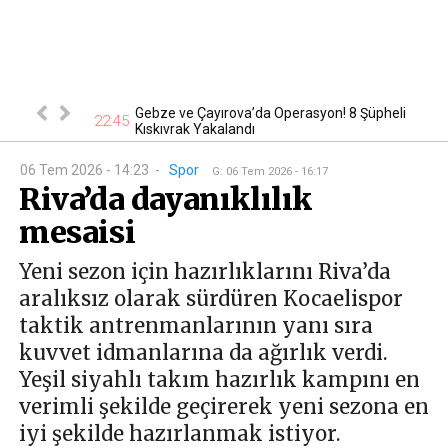
nsever hayatını
Gebze ve Çayırova’da Operasyon! 8 Şüpheli
22:45
19
Kıskıvrak Yakalandı
06 Tem 2026 - 14:23
-
Spor
G
:
06 Tem 2026 - 16:17
Riva’da dayanıklılık
mesaisi
Yeni sezon için hazırlıklarını Riva’da
aralıksız olarak sürdüren Kocaelispor
taktik antrenmanlarının yanı sıra
kuvvet idmanlarına da ağırlık verdi.
Yeşil siyahlı takım hazırlık kampını en
verimli şekilde geçirerek yeni sezona en
iyi şekilde hazırlanmak istiyor.