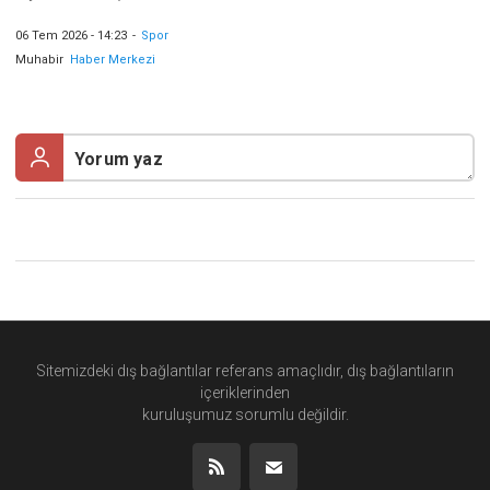
06 Tem 2026 - 14:23
-
Spor
Muhabir
Haber Merkezi
Sitemizdeki dış bağlantılar referans amaçlıdır, dış bağlantıların
içeriklerinden
kuruluşumuz
sorumlu değildir.