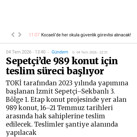
a tabela
11:07
10
Kocaeli'de her okula güvenlik görevlisi alınacak!
04 Tem 2026 - 13:40
-
Gündem
G
:
04 Tem 2026 - 22:31
Sepetçi’de 989 konut için
teslim süreci başlıyor
TOKİ tarafından 2023 yılında yapımına
başlanan İzmit Sepetçi–Sekbanlı 3.
Bölge 1. Etap konut projesinde yer alan
989 konut, 16–21 Temmuz tarihleri
arasında hak sahiplerine teslim
edilecek. Teslimler şantiye alanında
yapılacak