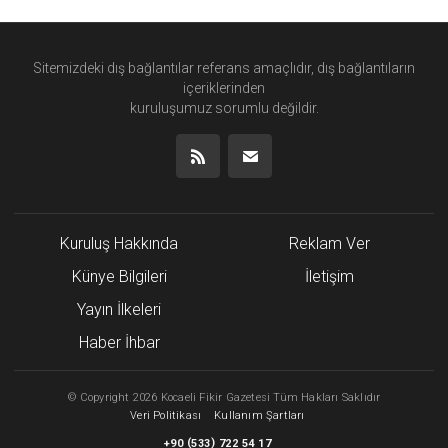
Sitemizdeki dış bağlantılar referans amaçlıdır, dış bağlantıların
içeriklerinden
kuruluşumuz
sorumlu değildir.
Kuruluş Hakkında
Reklam Ver
Künye Bilgileri
İletişim
Yayın İlkeleri
Haber İhbar
©
Copyright
2026 Kocaeli Fikir Gazetesi Tüm Hakları Saklıdır
Veri Politikası
Kullanım Şartları
(
)
+90
533
722 54 17