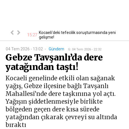
i şüpheli
Kocaeli’deki tefecilik soruşturmasında yeni
15:27
14
gelişme!
04 Tem 2026 - 13:02
-
Gündem
G
:
04 Tem 2026 - 22:32
Gebze Tavşanlı’da dere
yatağından taştı!
Kocaeli genelinde etkili olan sağanak
yağış, Gebze ilçesine bağlı Tavşanlı
Mahallesi’nde dere taşkınına yol açtı.
Yağışın şiddetlenmesiyle birlikte
bölgeden geçen dere kısa sürede
yatağından çıkarak çevreyi su altında
bıraktı