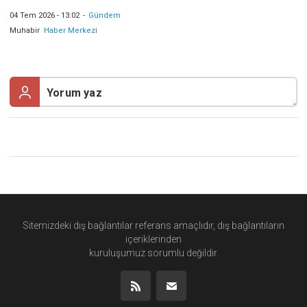
04 Tem 2026 - 13:02
-
Gündem
Muhabir
Haber Merkezi
Sitemizdeki dış bağlantılar referans amaçlıdır, dış bağlantıların
içeriklerinden
kuruluşumuz
sorumlu değildir.