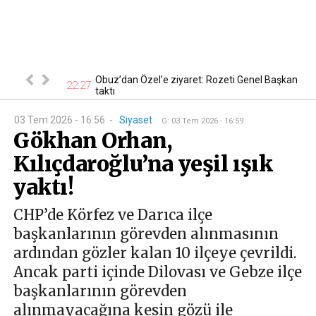
 En ucuzu 115
Obuz’dan Özel’e ziyaret: Rozeti Genel Başkan
22:27
18
taktı
03 Tem 2026 - 16:56
-
Siyaset
G
:
03 Tem 2026 - 16:59
Gökhan Orhan,
Kılıçdaroğlu’na yeşil ışık
yaktı!
CHP’de Körfez ve Darıca ilçe
başkanlarının görevden alınmasının
ardından gözler kalan 10 ilçeye çevrildi.
Ancak parti içinde Dilovası ve Gebze ilçe
başkanlarının görevden
alınmayacağına kesin gözü ile