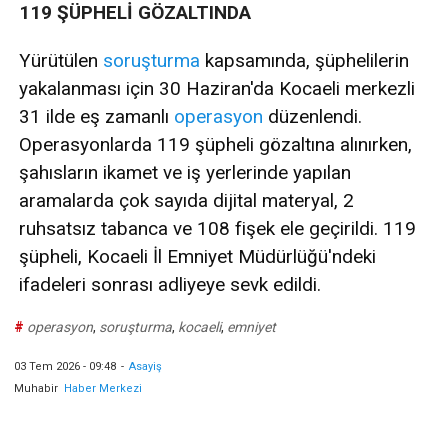
119 ŞÜPHELİ GÖZALTINDA
Yürütülen
soruşturma
kapsamında, şüphelilerin
yakalanması için 30 Haziran'da Kocaeli merkezli
31 ilde eş zamanlı
operasyon
düzenlendi.
Operasyonlarda 119 şüpheli gözaltına alınırken,
şahısların ikamet ve iş yerlerinde yapılan
aramalarda çok sayıda dijital materyal, 2
ruhsatsız tabanca ve 108 fişek ele geçirildi. 119
şüpheli, Kocaeli İl Emniyet Müdürlüğü'ndeki
ifadeleri sonrası adliyeye sevk edildi.
#
operasyon
,
soruşturma
,
kocaeli
,
emniyet
03 Tem 2026 - 09:48
-
Asayiş
Muhabir
Haber Merkezi