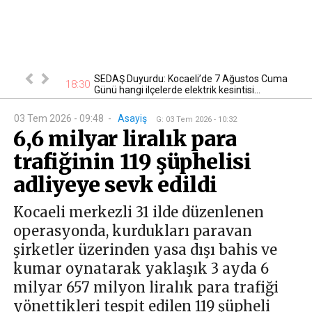
tan otomobil
SEDAŞ Duyurdu: Kocaeli’de 7 Ağustos Cuma
17
18:30
Günü hangi ilçelerde elektrik kesintisi...
03 Tem 2026 - 09:48
-
Asayiş
G
:
03 Tem 2026 - 10:32
6,6 milyar liralık para
trafiğinin 119 şüphelisi
adliyeye sevk edildi
Kocaeli merkezli 31 ilde düzenlenen
operasyonda, kurdukları paravan
şirketler üzerinden yasa dışı bahis ve
kumar oynatarak yaklaşık 3 ayda 6
milyar 657 milyon liralık para trafiği
yönettikleri tespit edilen 119 şüpheli