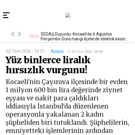
n kontrol
SEDAŞ Duyurdu: Kocaeli’de 6 Ağustos
18:30
22
Perşembe Günü hangi ilçelerde elektrik kesin...
02 Tem 2026 - 15:21
-
Asayiş
G
:
03 Tem 2026 - 00:08
Yüz binlerce liralık
hırsızlık vurgunu!
Kocaeli'nin Çayırova ilçesinde bir evden
1 milyon 600 bin lira değerinde ziynet
eşyası ve nakit para çaldıkları
iddiasıyla İstanbul'da düzenlenen
operasyonla yakalanan 2 kadın
şüpheliden biri tutuklandı. Şüphelilerin,
emniyetteki işlemlerinin ardından