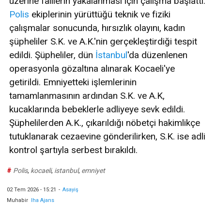
üzerine faillerin yakalanması için çalışma başlattı.
Polis
ekiplerinin yürüttüğü teknik ve fiziki
çalışmalar sonucunda, hırsızlık olayını, kadın
şüpheliler S.K. ve A.K.'nin gerçekleştirdiği tespit
edildi. Şüpheliler, dün
İstanbul
'da düzenlenen
operasyonla gözaltına alınarak Kocaeli'ye
getirildi. Emniyetteki işlemlerinin
tamamlanmasının ardından S.K. ve A.K,
kucaklarında bebeklerle adliyeye sevk edildi.
Şüphelilerden A.K., çıkarıldığı nöbetçi hakimlikçe
tutuklanarak cezaevine gönderilirken, S.K. ise adli
kontrol şartıyla serbest bırakıldı.
#
Polis
,
kocaeli
,
istanbul
,
emniyet
02 Tem 2026 - 15:21
-
Asayiş
Muhabir
Iha Ajans