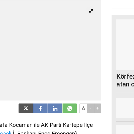
Körfez
atan 
-
+
fa Kocaman ile AK Parti Kartepe İlçe
caeli
İl Başkanı Enes Emengen’i