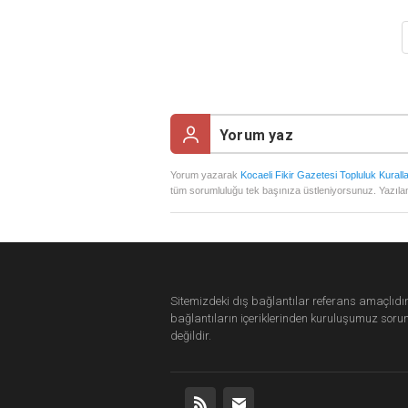
Yorum yazarak
Kocaeli Fikir Gazetesi Topluluk Kuralla
tüm sorumluluğu tek başınıza üstleniyorsunuz. Yazılan
Sitemizdeki dış bağlantılar referans amaçlıdır
bağlantıların içeriklerinden
kuruluşumuz
soru
değildir.