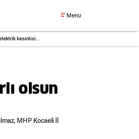
Menü
ktrik kesintisi...
İş makinesi doğal g
17:36
lı olsun
lmaz, MHP Kocaeli İl