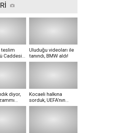
Rİ
 teslim
Uluduğu videoları ile
nü Caddesi
tanındı, BMW aldı!
ü!
dık diyor,
Kocaeli halkına
i zammı
sorduk, UEFA’nın
ri aldılar!
Merih Demiral kararı
hakkında ne
düşünüyorsunuz?