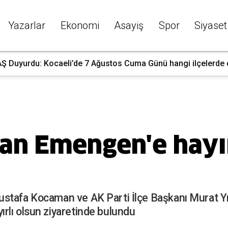
Yazarlar
Ekonomi
Asayiş
Spor
Siyaset
 Duyurdu: Kocaeli’de 7 Ağustos Cuma Günü hangi ilçelerde ele
n Emengen'e hayır
stafa Kocaman ve AK Parti İlçe Başkanı Murat Yı
rlı olsun ziyaretinde bulundu