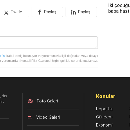
İki çocuğ
baba has
Twitle
Paylaş
Paylaş
tedavi altı
rı’nı
kabul etmiş bulunuyor ve yorumunuzla ilgili doğrudan veya dolaylı
 yorumlardan Kocaeli Fikir Gazetesi hiçbir şekilde sorumlu tutulamaz.
Konular
, dış
Foto Galeri
mlu
Röportaj
Gündem
Video Galeri
Ekonomi