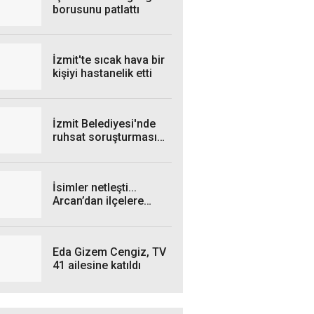
borusunu patlattı
İzmit'te sıcak hava bir
kişiyi hastanelik etti
İzmit Belediyesi'nde
ruhsat soruşturması
genişliyor: 4 iş insanı
gözaltında!
İsimler netleşti...
Arcan’dan ilçelere
talimat! "Yetki
belgelerini bekliyoruz”
Eda Gizem Cengiz, TV
41 ailesine katıldı