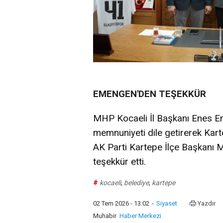
EMENGEN'DEN TEŞEKKÜR
MHP Kocaeli İl Başkanı Enes E
memnuniyeti dile getirerek Ka
AK Parti Kartepe İlçe Başkanı 
teşekkür etti.
#
kocaeli
,
belediye
,
kartepe
02 Tem 2026 - 13:02
-
Siyaset
Yazdır
Muhabir
Haber Merkezi