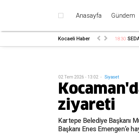
Anasayfa
Gündem
rada
Kocaeli Haber
SEDAŞ
18:30
02 Tem 2026 - 13:02
-
Siyaset
Kocaman'da
ziyareti
Kartepe Belediye Başkanı Mu
Başkanı Enes Emengen’e hayı