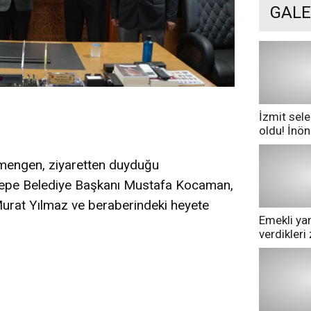
GALE
İzmit sele
oldu! İnö
göle dönd
mengen, ziyaretten duyduğu
rtepe Belediye Başkanı Mustafa Kocaman,
Murat Yılmaz ve beraberindeki heyete
Emekli yan
verdikler
pazarda ge