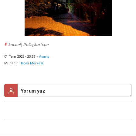
#
kocaeli
,
Polis
,
kartepe
01 Tem 2026 - 23:55
-
Asayiş
Muhabir
Haber Merkezi