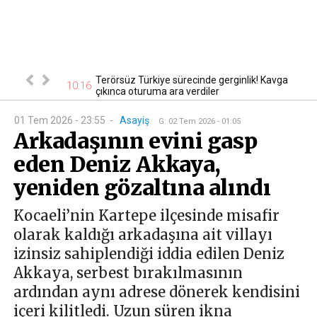
! Yoldan
Terörsüz Türkiye sürecinde gerginlik! Kavga
10:16
10
çıkınca oturuma ara verdiler
01 Tem 2026 - 23:55
-
Asayiş
G
:
02 Tem 2026 - 01:05
Arkadaşının evini gasp
eden Deniz Akkaya,
yeniden gözaltına alındı
Kocaeli’nin Kartepe ilçesinde misafir
olarak kaldığı arkadaşına ait villayı
izinsiz sahiplendiği iddia edilen Deniz
Akkaya, serbest bırakılmasının
ardından aynı adrese dönerek kendisini
içeri kilitledi. Uzun süren ikna