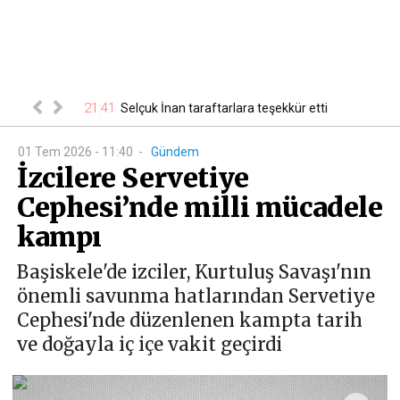
21:41
00
 belli oldu
Selçuk İnan taraftarlara teşekkür etti
01 Tem 2026 - 11:40
-
Gündem
İzcilere Servetiye
Cephesi’nde milli mücadele
kampı
Başiskele'de izciler, Kurtuluş Savaşı'nın
önemli savunma hatlarından Servetiye
Cephesi'nde düzenlenen kampta tarih
ve doğayla iç içe vakit geçirdi