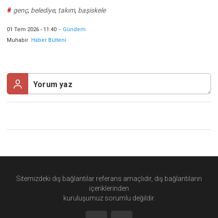
#
genç
,
belediye
,
takım
,
başiskele
01 Tem 2026 - 11:40
-
Gündem
Muhabir
Haber Bülteni
Sitemizdeki dış bağlantılar referans amaçlıdır, dış bağlantıların
içeriklerinden
kuruluşumuz
sorumlu değildir.