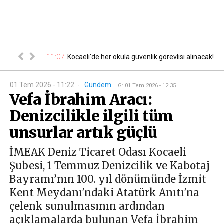
a tabela
11:07
10
Kocaeli'de her okula güvenlik görevlisi alınacak!
01 Tem 2026 - 11:22
-
Gündem
G
:
01 Tem 2026 - 12:35
Vefa İbrahim Aracı:
Denizcilikle ilgili tüm
unsurlar artık güçlü
İMEAK Deniz Ticaret Odası Kocaeli
Şubesi, 1 Temmuz Denizcilik ve Kabotaj
Bayramı’nın 100. yıl dönümünde İzmit
Kent Meydanı'ndaki Atatürk Anıtı'na
çelenk sunulmasının ardından
açıklamalarda bulunan Vefa İbrahim