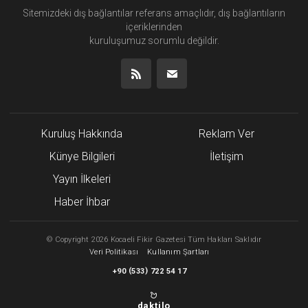
Sitemizdeki dış bağlantılar referans amaçlıdır, dış bağlantıların
içeriklerinden
kuruluşumuz
sorumlu değildir.
Kuruluş Hakkında
Reklam Ver
Künye Bilgileri
İletişim
Yayın İlkeleri
Haber İhbar
©
Copyright
2026 Kocaeli Fikir Gazetesi Tüm Hakları Saklıdır
Veri Politikası
Kullanım Şartları
(
)
+90
533
722 54 17
daktilo