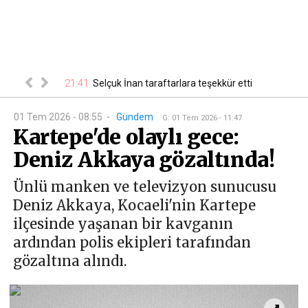
21:41
00
 belli oldu
Selçuk İnan taraftarlara teşekkür etti
01 Tem 2026 - 08:55
-
Gündem
G
:
01 Tem 2026 - 11:47
Kartepe'de olaylı gece:
Deniz Akkaya gözaltında!
Ünlü manken ve televizyon sunucusu
Deniz Akkaya, Kocaeli'nin Kartepe
ilçesinde yaşanan bir kavganın
ardından polis ekipleri tarafından
gözaltına alındı.