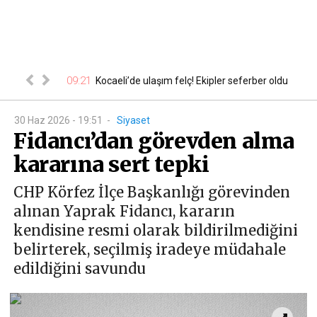
boldu,
09:21
23
Kocaeli’de ulaşım felç! Ekipler seferber oldu
30 Haz 2026 - 19:51
-
Siyaset
Fidancı’dan görevden alma
kararına sert tepki
CHP Körfez İlçe Başkanlığı görevinden
alınan Yaprak Fidancı, kararın
kendisine resmi olarak bildirilmediğini
belirterek, seçilmiş iradeye müdahale
edildiğini savundu